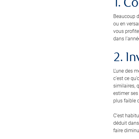
1. C
Beaucoup de
ou en versa
vous profit
dans l’anné
2. I
L’une des m
c’est ce qu’
similaires, 
estimer ses 
plus faible 
C’est habitu
déduit dans 
faire dimin