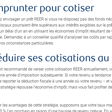
mprunter pour cotiser
 envisager un prêt REER si vous ne disposez pas des fonds néc
scaux pourraient être supérieurs aux intérêts exigibles sur le pr
 délai d’un an en utilisant les économies d’impôt résultant de v
. Demandez à un conseiller qualifié d’analyser les coûts par rap
os circonstances particulières.
éduire ses cotisations 
soit recommandé de verser votre cotisation REER annuellement, v
ne année d’imposition subséquente. Si votre revenu a tendance à 
e reporter la déduction fiscale à une année où votre revenu – et
 stratégie repousse l’économie d’impôt, mais vous fait profiter d
rer les avantages de cette stratégie, supposons que votre taux ma
0 % l’an prochain en raison d’une hausse de revenu prévue. En 