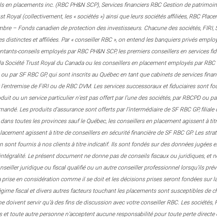
ls en placements inc. (RBC PH&N SCP), Services financiers RBC Gestion de patrimoine
 Royal (collectivement, les « sociétés ») ainsi que leurs sociétés affiliées, RBC Pla
embre – Fonds canadien de protection des investisseurs. Chacune des sociétés, FIRI
es distinctes et affiliées. Par « conseiller RBC », on entend les banquiers privés emp
sentants-conseils employés par RBC PH&N SCP, les premiers conseillers en services f
la Société Trust Royal du Canada ou les conseillers en placement employés par RBC D
 ou par SF RBC GP, qui sont inscrits au Québec en tant que cabinets de services financi
r l’entremise de FIRI ou de RBC DVM. Les services successoraux et fiduciaires sont f
oduit ou un service particulier n’est pas offert par l’une des sociétés, par RBCPD ou 
mandé. Les produits d’assurance sont offerts par l’intermédiaire de SF RBC GP, filial
 dans toutes les provinces sauf le Québec, les conseillers en placement agissent à t
placement agissent à titre de conseillers en sécurité financière de SF RBC GP. Les str
on sont fournis à nos clients à titre indicatif. Ils sont fondés sur des données jugée
l’intégralité. Le présent document ne donne pas de conseils fiscaux ou juridiques, et n
seiller juridique ou fiscal qualifié ou un autre conseiller professionnel lorsqu’ils pré
a prise en considération comme il se doit et les décisions prises seront fondées sur la 
égime fiscal et divers autres facteurs touchant les placements sont susceptibles de
 ne doivent servir qu’à des fins de discussion avec votre conseiller RBC. Les sociétés
ées et toute autre personne n’acceptent aucune responsabilité pour toute perte directe 