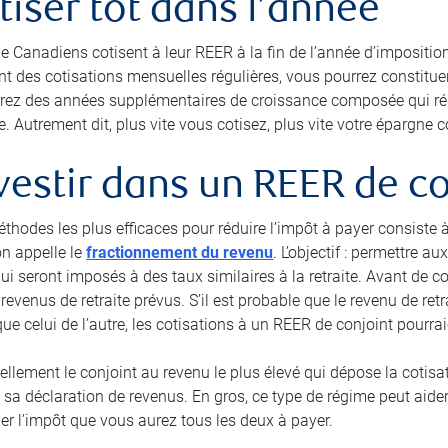
otiser tôt dans l’année
 Canadiens cotisent à leur REER à la fin de l’année d’imposition
nt des cotisations mensuelles régulières, vous pourrez constitue
erez des années supplémentaires de croissance composée qui résul
e. Autrement dit, plus vite vous cotisez, plus vite votre épargne
nvestir dans un REER de c
éthodes les plus efficaces pour réduire l’impôt à payer consiste 
on appelle le
fractionnement du revenu
. L’objectif : permettre 
qui seront imposés à des taux similaires à la retraite. Avant de c
revenus de retraite prévus. S’il est probable que le revenu de re
que celui de l’autre, les cotisations à un REER de conjoint pourr
ellement le conjoint au revenu le plus élevé qui dépose la cotisat
sa déclaration de revenus. En gros, ce type de régime peut aider 
uer l’impôt que vous aurez tous les deux à payer.