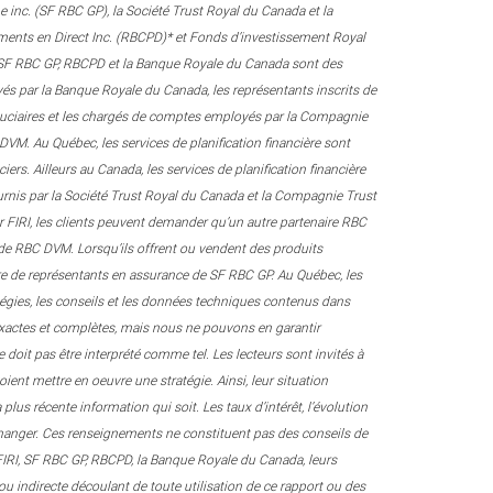
 inc. (SF RBC GP), la Société Trust Royal du Canada et la
cements en Direct Inc. (RBCPD)* et Fonds d’investissement Royal
, SF RBC GP, RBCPD et la Banque Royale du Canada sont des
loyés par la Banque Royale du Canada, les représentants inscrits de
iduciaires et les chargés de comptes employés par la Compagnie
VM. Au Québec, les services de planification financière sont
ers. Ailleurs au Canada, les services de planification financière
ournis par la Société Trust Royal du Canada et la Compagnie Trust
par FIRI, les clients peuvent demander qu’un autre partenaire RBC
e de RBC DVM. Lorsqu’ils offrent ou vendent des produits
itre de représentants en assurance de SF RBC GP. Au Québec, les
atégies, les conseils et les données techniques contenus dans
s exactes et complètes, mais nous ne pouvons en garantir
e doit pas être interprété comme tel. Les lecteurs sont invités à
voient mettre en oeuvre une stratégie. Ainsi, leur situation
plus récente information qui soit. Les taux d’intérêt, l’évolution
 changer. Ces renseignements ne constituent pas des conseils de
, FIRI, SF RBC GP, RBCPD, la Banque Royale du Canada, leurs
ou indirecte découlant de toute utilisation de ce rapport ou des