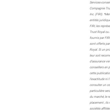
Services-consei
Compagnie Trust
Inc. (FIRI). *M
entités juridiqu
FIRI, les repré
Trust Royal ou 
fournis par FIRI
sont offerts pa
Royal. Si un pr
leur soit recom
d’assurance vie
conseillers en 
cette publicati
l’exactitude ni 
consulter un con
particulière ser
du marché, le r
placement ; ils
sociétés affili