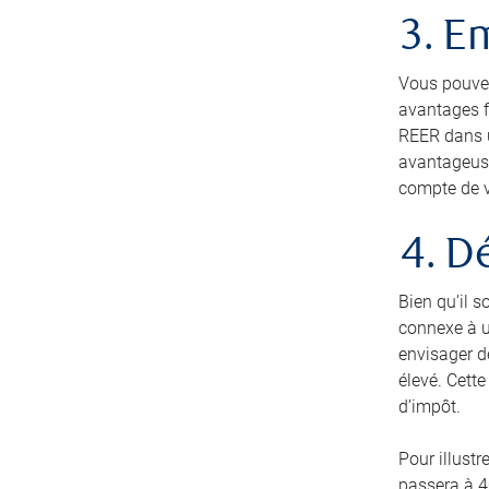
3. E
Vous pouvez
avantages fi
REER dans un
avantageuse
compte de v
4. D
Bien qu’il 
connexe à u
envisager d
élevé. Cette
d’impôt.
Pour illust
passera à 4