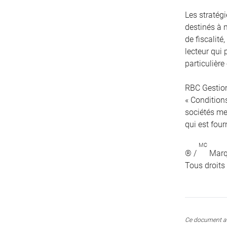
Les stratég
destinés à 
de fiscalité
lecteur qui 
particulière
RBC Gestion
« Conditions
sociétés me
qui est four
MC
® /
Marqu
Tous droits
Ce document a 