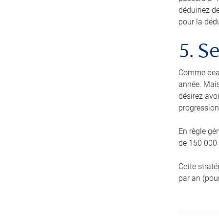
déduiriez d
pour la déd
5. S
Comme beau
année. Mais
désirez avoi
progression
En règle gé
de 150 000 $
Cette strat
par an (pour