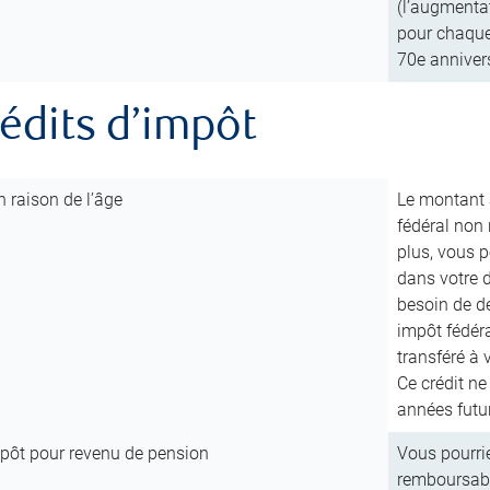
(l’augmenta
pour chaque 
70e annivers
rédits d’impôt
 raison de l’âge
Le montant a
fédéral non
plus, vous 
dans votre d
besoin de de
impôt fédéra
transféré à 
Ce crédit ne
années futu
mpôt pour revenu de pension
Vous pourrie
remboursabl