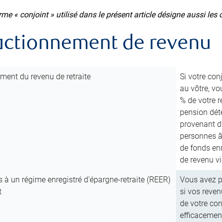
rme « conjoint » utilisé dans le présent article désigne aussi les c
ractionnement de revenu
ment du revenu de retraite
Si votre con
au vôtre, vo
% de votre 
pension dét
provenant d’
personnes â
de fonds enr
de revenu vi
s à un régime enregistré d’épargne-retraite (REER)
Vous avez pe
t
si vos reven
de votre con
efficacement