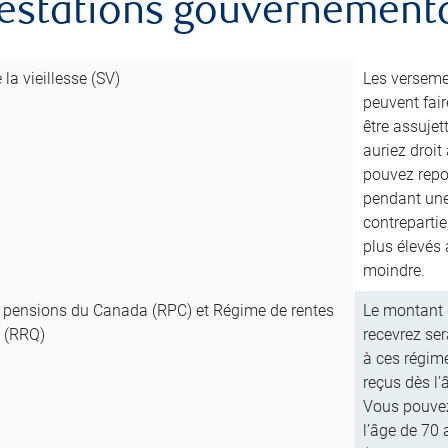
restations gouvernement
 la vieillesse (SV)
Les versemen
peuvent fair
être assujet
auriez droit
pouvez repor
pendant une
contreparti
plus élevés
moindre.
 pensions du Canada (RPC) et Régime de rentes
Le montant 
 (RRQ)
recevrez ser
à ces régim
reçus dès l’
Vous pouvez
l’âge de 70