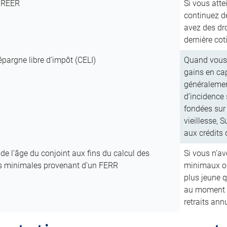
n REER
Si vous atte
continuez d
avez des dro
dernière cot
pargne libre d’impôt (CELI)
Quand vous c
gains en cap
généralement
d’incidence
fondées sur 
vieillesse, 
aux crédits 
 de l’âge du conjoint aux fins du calcul des
Si vous n’a
ns minimales provenant d’un FERR
minimaux ob
plus jeune q
au moment d
retraits an