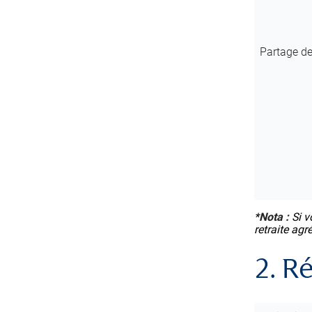
Partage d
*
Nota :
Si v
retraite agr
2. R