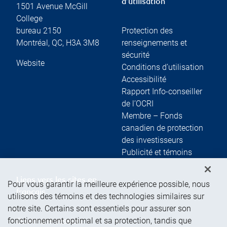
d’utilisation
1501 Avenue McGill
College
bureau 2150
Protection des
Montréal
,
QC
,
H3A 3M8
renseignements et
sécurité
Website
Conditions d’utilisation
Accessibilité
Rapport Info-conseiller
de l’OCRI
Membre – Fonds
canadien de protection
des investisseurs
Publicité et témoins
Liens vers les sites en
Pour vous garantir la meilleure expérience possible, nous
français
utilisons des témoins et des technologies similaires sur
notre site. Certains sont essentiels pour assurer son
fonctionnement optimal et sa protection, tandis que
Ouvrir une session