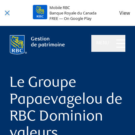
Mobile RBC
View
Banque Royale du Canada
FREE — On Google Play
MENU
Le Groupe
Papaevagelou de
RBC Dominion
valeurs