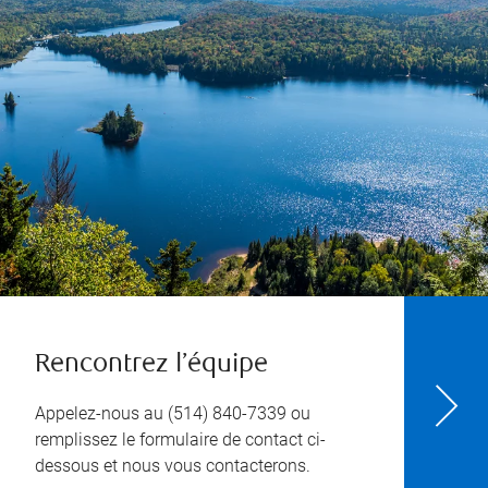
Rencontrez l’équipe
Appelez-nous au
(514) 840-7339
ou
remplissez le formulaire de contact ci-
dessous et nous vous contacterons.