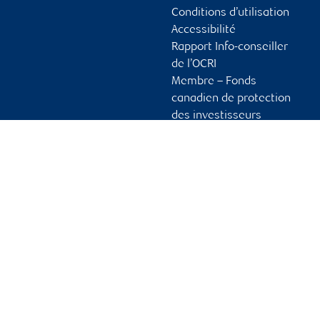
Conditions d’utilisation
Accessibilité
Rapport Info-conseiller
de l’OCRI
Membre – Fonds
canadien de protection
des investisseurs
Publicité et témoins
Liens vers les sites en
français
Ouvrir une session
Guide d’ouverture de
session initiale
Vous tenir informé