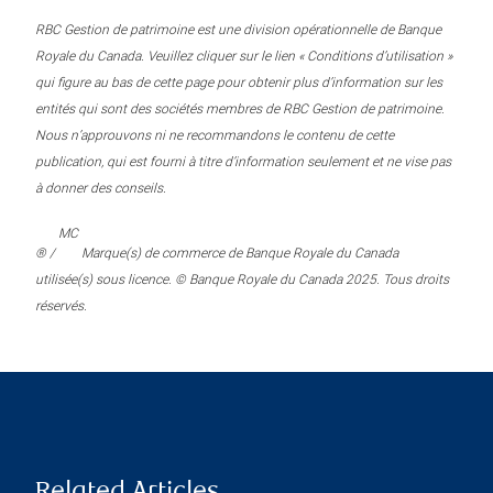
RBC Gestion de patrimoine est une division opérationnelle de Banque
Royale du Canada. Veuillez cliquer sur le lien « Conditions d’utilisation »
qui figure au bas de cette page pour obtenir plus d’information sur les
entités qui sont des sociétés membres de RBC Gestion de patrimoine.
Nous n’approuvons ni ne recommandons le contenu de cette
publication, qui est fourni à titre d’information seulement et ne vise pas
à donner des conseils.
MC
® /
Marque(s) de commerce de Banque Royale du Canada
utilisée(s) sous licence. © Banque Royale du Canada 2025. Tous droits
réservés.