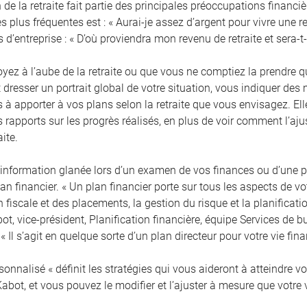
 de la retraite fait partie des principales préoccupations financ
s plus fréquentes est : « Aurai-je assez d’argent pour vivre une re
s d’entreprise : « D’où proviendra mon revenu de retraite et sera-t-i
yez à l’aube de la retraite ou que vous ne comptiez la prendre 
t dresser un portrait global de votre situation, vous indiquer de
à apporter à vos plans selon la retraite que vous envisagez. Elle
s rapports sur les progrès réalisés, en plus de voir comment l’a
aite.
l’information glanée lors d’un examen de vos finances ou d’une pr
lan financier. « Un plan financier porte sur tous les aspects de v
n fiscale et des placements, la gestion du risque et la planificatio
t, vice-président, Planification financière, équipe Services de b
« Il s’agit en quelque sorte d’un plan directeur pour votre vie fina
sonnalisé « définit les stratégies qui vous aideront à atteindre 
Kabot, et vous pouvez le modifier et l’ajuster à mesure que votre