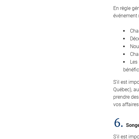
En règle gé
événement m
Chan
Décè
Nou
Chan
Les
bénéfic
S’il est imp
Québec), au
prendre des
vos affaire
6.
Songe
S’il est im