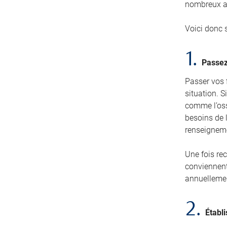
nombreux a
Voici donc 
1.
Passez
Passer vos 
situation. 
comme l’ossa
besoins de l
renseignem
Une fois rec
conviennent
annuellemen
2.
Établi