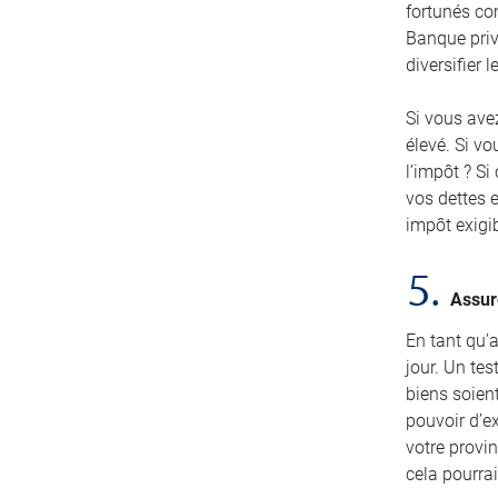
fortunés com
Banque privé
diversifier 
Si vous avez
élevé. Si vo
l’impôt ? Si
vos dettes e
impôt exigib
5.
Assur
En tant qu’a
jour. Un te
biens soien
pouvoir d’e
votre provin
cela pourra