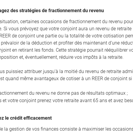
agez des stratégies de fractionnement du revenu
 situation, certaines occasions de fractionnement du revenu pourr
e. Si vous prévoyez que votre conjoint aura un revenu de retraite
REER de conjoint une partie ou la totalité de votre cotisation pe
révaloir de la déduction et profiter dès maintenant d’une réduct
oint en retirant les fonds. Cette stratégie pourrait rééquilibrer
position et, éventuellement, réduire vos impôts à la retraite.
us puissiez attribuer jusqu’à la moitié du revenu de retraite adm
l est quand même avantageux de cotiser à un REER de conjoint si 
ractionnement du revenu ne donne pas de résultats optimaux ;
 et votre conjoint prenez votre retraite avant 65 ans et avez bes
sez le crédit efficacement
de la gestion de vos finances consiste à maximiser les occasions 