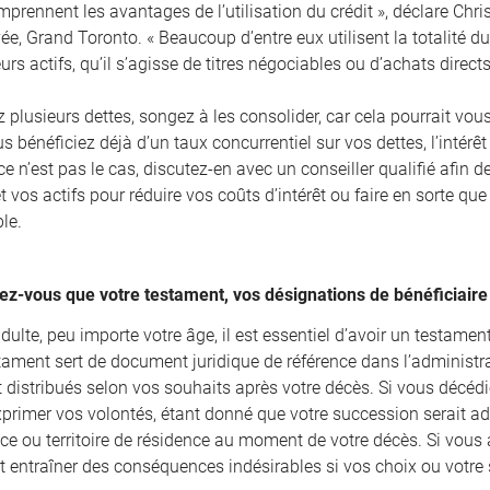
prennent les avantages de l’utilisation du crédit », déclare Chri
e, Grand Toronto. « Beaucoup d’entre eux utilisent la totalité du 
leurs actifs, qu’il s’agisse de titres négociables ou d’achats direct
 plusieurs dettes, songez à les consolider, car cela pourrait vou
us bénéficiez déjà d’un taux concurrentiel sur vos dettes, l’intérêt
 ce n’est pas le cas, discutez-en avec un conseiller qualifié afin d
t vos actifs pour réduire vos coûts d’intérêt ou faire en sorte que 
le.
ez-vous que votre testament, vos désignations de bénéficiaire 
dulte, peu importe votre âge, il est essentiel d’avoir un testament 
stament sert de document juridique de référence dans l’administra
t distribués selon vos souhaits après votre décès. Si vous décéd
xprimer vos volontés, étant donné que votre succession serait ad
ce ou territoire de résidence au moment de votre décès. Si vous a
it entraîner des conséquences indésirables si vos choix ou votre