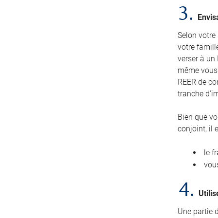
3.
Envis
Selon votre
votre famill
verser à un 
même vous p
REER de conj
tranche d’im
Bien que vo
conjoint, i
le f
vous
4.
Utili
Une partie 