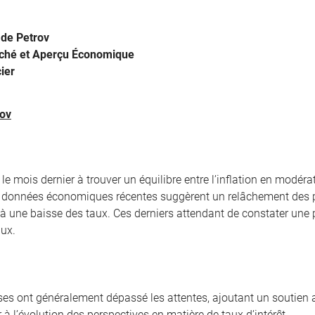
de Petrov
ché et Aperçu Économique
ier
ov
e mois dernier à trouver un équilibre entre l’inflation en modérat
 données économiques récentes suggèrent un relâchement des pr
à une baisse des taux. Ces derniers attendant de constater une 
ux.
ises ont généralement dépassé les attentes, ajoutant un soutien 
 à l’évolution des perspectives en matière de taux d’intérêt.