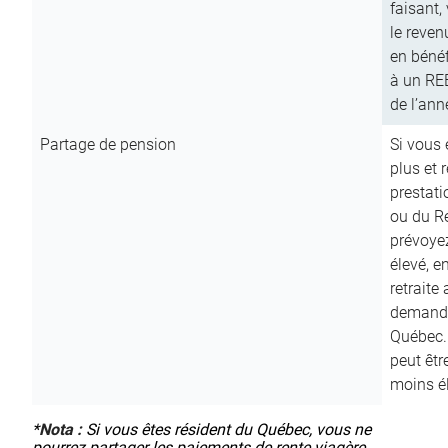
faisant,
le reven
en bénéf
à un RE
de l’ann
Partage de pension
Si vous 
plus et 
prestat
ou du R
prévoyez
élevé, e
retraite
demande
Québec. 
peut êtr
moins é
*
Nota :
Si vous êtes résident du Québec, vous ne
pourrez partager les paiements de rente viagère