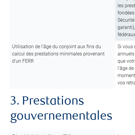
les pres
fondées 
Sécurité
garanti)
fédéraux
Utilisation de l’âge du conjoint aux fins du
Si vous
calcul des prestations minimales provenant
annuels
d’un FERR
que votr
l’âge de
moment d
vos ret
3. Prestations
gouvernementales