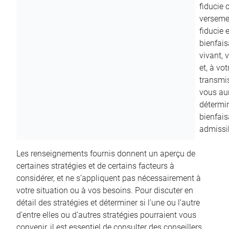
fiducie c
versemen
fiducie 
bienfais
vivant, 
et, à vo
transmi
vous aur
détermin
bienfais
admissib
Les renseignements fournis donnent un aperçu de
certaines stratégies et de certains facteurs à
considérer, et ne s’appliquent pas nécessairement à
votre situation ou à vos besoins. Pour discuter en
détail des stratégies et déterminer si l’une ou l’autre
d’entre elles ou d’autres stratégies pourraient vous
convenir, il est essentiel de consulter des conseillers