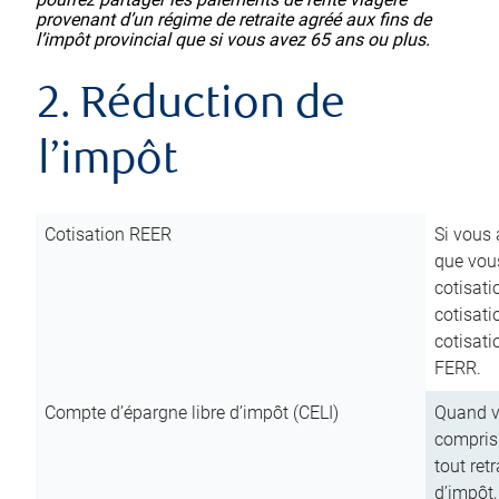
provenant d’un régime de retraite agréé aux fins de
l’impôt provincial que si vous avez 65 ans ou plus.
2. Réduction de
l’impôt
Cotisation REER
Si vous 
que vous
cotisati
cotisati
cotisati
FERR.
Compte d’épargne libre d’impôt (CELI)
Quand vo
compris 
tout ret
d’impôt,