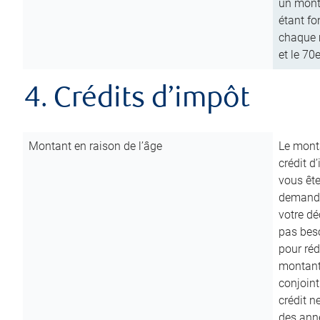
un mont
étant fo
chaque m
et le 70
4. Crédits d’impôt
Montant en raison de l’âge
Le monta
crédit d
vous êt
demande
votre dé
pas beso
pour réd
montant 
conjoint
crédit n
des anné