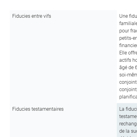
Fiducies entre vifs
Une fidu
familial
pour fra
petits-e
financie
Elle off
actifs h
âgé de 6
soi-mêm
conjoint
conjoin
planific
Fiducies testamentaires
La fiduc
testamen
rechange
de la su