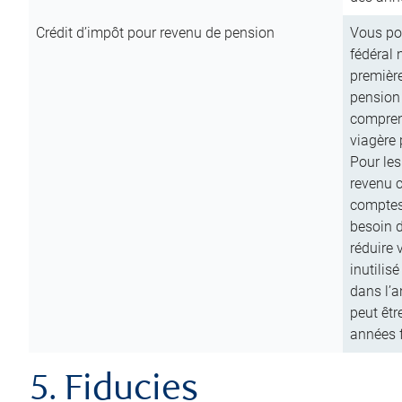
Crédit d’impôt pour revenu de pension
Vous pou
fédéral 
première
pension
comprend
viagère 
Pour les
revenu 
comptes
besoin d
réduire 
inutilis
dans l’a
peut êtr
années f
5. Fiducies