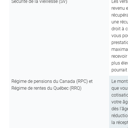
Sécurité de la vieillesse (SV)
Les vers
revenu e
récupéra
une récu
droit à 
vous pou
prestati
maximale
recevoi
plus él
pourrait
Régime de pensions du Canada (RPC) et
Le mont
Régime de rentes du Québec (RRQ)
que vous
cotisati
votre âg
dès l’âg
réducti
la récep