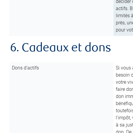
décider 
actifs. 
limités 
près, un
pour vot
6. Cadeaux et dons
Dons d’actifs
Si vous
besoin d
votre vi
faire do
don immé
bénéfiqu
toutefoi
l’impôt,
à sa ju
don. De p