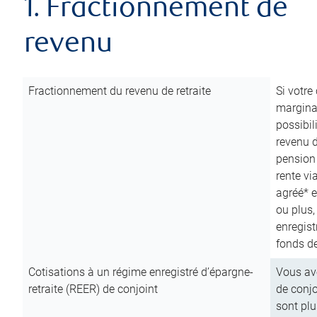
1. Fractionnement de
revenu
Fractionnement du revenu de retraite
Si votre
marginal
possibil
revenu 
pension
rente vi
agréé* e
ou plus,
enregist
fonds de
Cotisations à un régime enregistré d’épargne-
Vous ave
retraite (REER) de conjoint
de conjo
sont plu