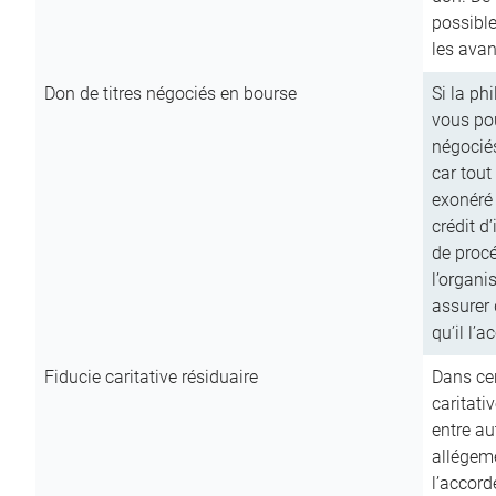
possible
les avan
Don de titres négociés en bourse
Si la ph
vous pou
négocié
car tout
exonéré
crédit d
de procé
l’organi
assurer 
qu’il l’a
Fiducie caritative résiduaire
Dans cer
caritati
entre au
allégeme
l’accord