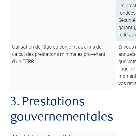
les pres
fondées 
Sécurité
garanti)
fédéraux
Utilisation de l’âge du conjoint aux fins du
Si vous
calcul des prestations minimales provenant
annuels
d’un FERR
que votr
l’âge de
moment d
vos ret
3. Prestations
gouvernementales