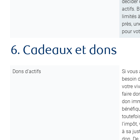
décider 
actifs. 
limités 
près, un
pour vot
6. Cadeaux et dons
Dons d’actifs
Si vous
besoin d
votre vi
faire do
don immé
bénéfiqu
toutefoi
l’impôt,
à sa ju
don. De p