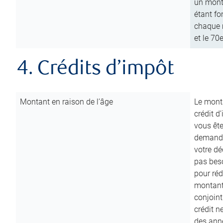
un mont
étant fo
chaque m
et le 70
4. Crédits d’impôt
Montant en raison de l’âge
Le monta
crédit d
vous êt
demande
votre dé
pas beso
pour réd
montant 
conjoint
crédit n
des anné