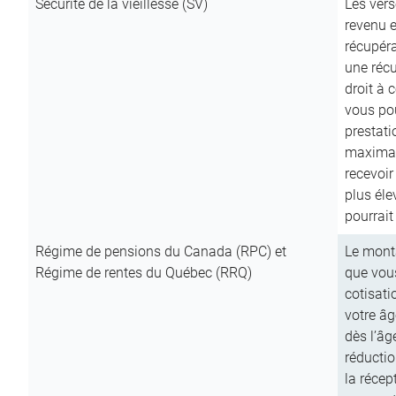
Sécurité de la vieillesse (SV)
Les vers
revenu e
récupéra
une récu
droit à 
vous pou
prestati
maximale
recevoi
plus él
pourrait
Régime de pensions du Canada (RPC) et
Le mont
Régime de rentes du Québec (RRQ)
que vous
cotisati
votre âg
dès l’âg
réducti
la récep