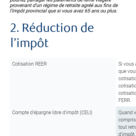
provenant d’un régime de retraite agréé aux fins de
l’impôt provincial que si vous avez 65 ans ou plus.
2. Réduction de
l’impôt
Cotisation REER
Si vous 
que vous
cotisati
cotisati
cotisati
FERR.
Compte d’épargne libre d’impôt (CELI)
Quand vo
compris 
tout ret
d’impôt,