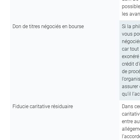
possible
les avan
Don de titres négociés en bourse
Si la ph
vous pou
négocié
car tout
exonéré
crédit d
de procé
l’organi
assurer 
qu’il l’a
Fiducie caritative résiduaire
Dans cer
caritati
entre au
allégeme
l’accord