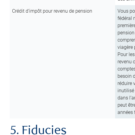
Crédit d’impôt pour revenu de pension
Vous pou
fédéral 
première
pension
comprend
viagère 
Pour les
revenu 
comptes
besoin d
réduire 
inutilis
dans l’a
peut êtr
années f
5. Fiducies