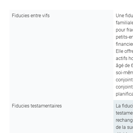
Fiducies entre vifs
Une fidu
familial
pour fra
petits-e
financie
Elle off
actifs h
âgé de 6
soi-mêm
conjoint
conjoin
planific
Fiducies testamentaires
La fiduc
testamen
rechange
de la su