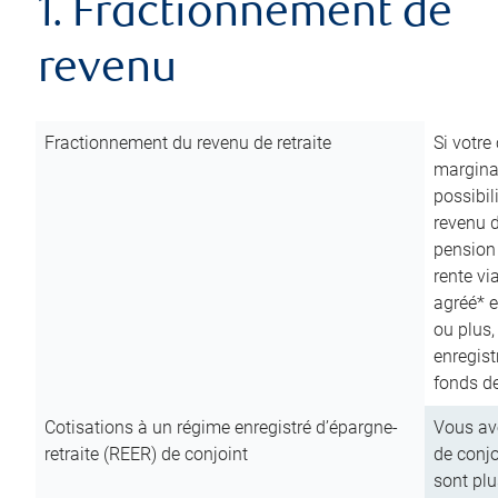
1. Fractionnement de
revenu
Fractionnement du revenu de retraite
Si votre
marginal
possibil
revenu 
pension
rente vi
agréé* e
ou plus,
enregist
fonds de
Cotisations à un régime enregistré d’épargne-
Vous ave
retraite (REER) de conjoint
de conjo
sont plu