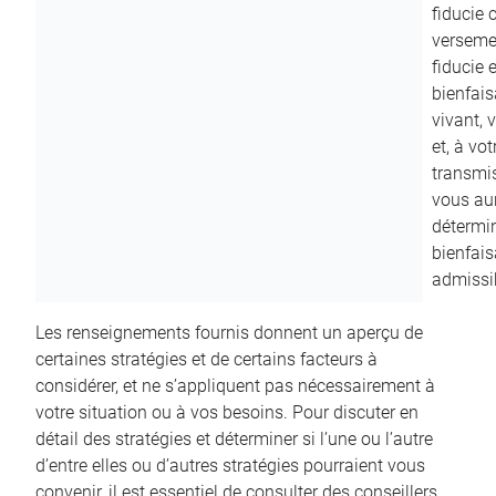
fiducie c
versemen
fiducie 
bienfais
vivant, 
et, à vo
transmi
vous aur
détermin
bienfais
admissib
Les renseignements fournis donnent un aperçu de
certaines stratégies et de certains facteurs à
considérer, et ne s’appliquent pas nécessairement à
votre situation ou à vos besoins. Pour discuter en
détail des stratégies et déterminer si l’une ou l’autre
d’entre elles ou d’autres stratégies pourraient vous
convenir, il est essentiel de consulter des conseillers