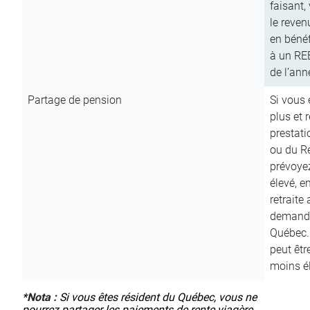
faisant,
le reven
en bénéf
à un RE
de l’ann
Partage de pension
Si vous 
plus et 
prestat
ou du R
prévoyez
élevé, e
retraite
demande
Québec. 
peut êtr
moins é
*
Nota :
Si vous êtes résident du Québec, vous ne
pourrez partager les paiements de rente viagère