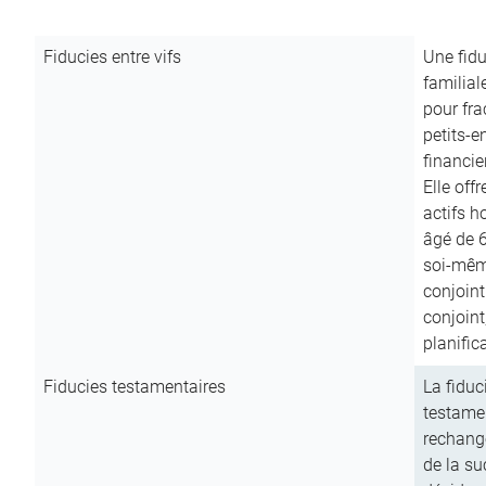
Fiducies entre vifs
Une fidu
familial
pour fra
petits-e
financie
Elle off
actifs h
âgé de 6
soi-mêm
conjoint
conjoin
planific
Fiducies testamentaires
La fiduc
testamen
rechange
de la su