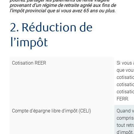
provenant d’un régime de retraite agréé aux fins de
l’impôt provincial que si vous avez 65 ans ou plus.
2. Réduction de
l’impôt
Cotisation REER
Si vous 
que vous
cotisati
cotisati
cotisati
FERR.
Compte d’épargne libre d’impôt (CELI)
Quand vo
compris 
tout ret
d’impôt,