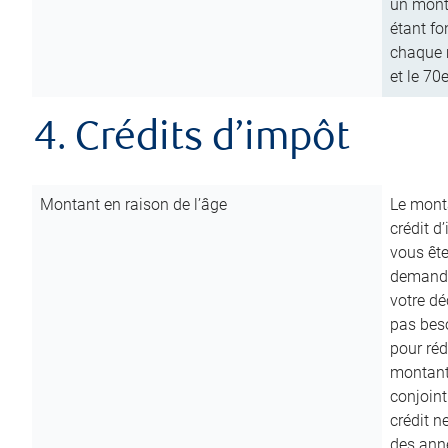
un mont
étant fo
chaque m
et le 70
4. Crédits d’impôt
Montant en raison de l’âge
Le monta
crédit d
vous êt
demande
votre dé
pas beso
pour réd
montant 
conjoint
crédit n
des anné