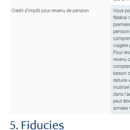
Crédit d’impôt pour revenu de pension
Vous pou
fédéral 
première
pension
comprend
viagère 
Pour les
revenu 
comptes
besoin d
réduire 
inutilis
dans l’a
peut êtr
années f
5. Fiducies