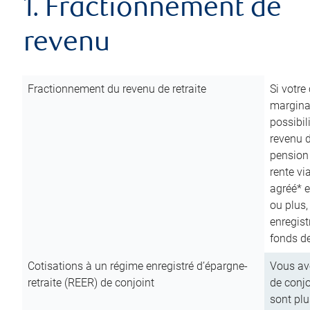
1. Fractionnement de
revenu
Fractionnement du revenu de retraite
Si votre
marginal
possibil
revenu 
pension
rente vi
agréé* e
ou plus,
enregist
fonds de
Cotisations à un régime enregistré d’épargne-
Vous ave
retraite (REER) de conjoint
de conjo
sont plu