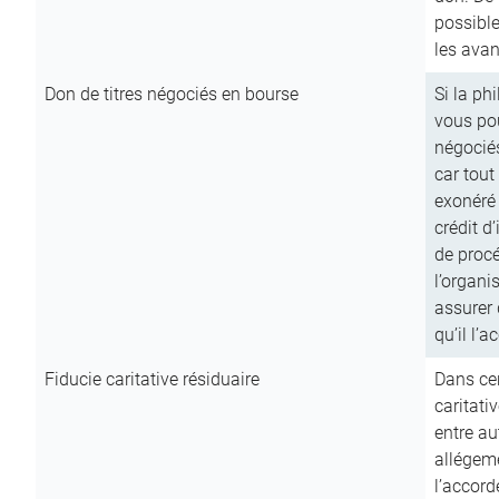
possible
les avan
Don de titres négociés en bourse
Si la ph
vous pou
négocié
car tout
exonéré
crédit d
de procé
l’organi
assurer 
qu’il l’a
Fiducie caritative résiduaire
Dans cer
caritati
entre au
allégeme
l’accord