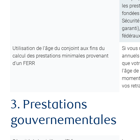
les pres
fondées 
Sécurité
garanti)
fédéraux
Utilisation de l’âge du conjoint aux fins du
Si vous
calcul des prestations minimales provenant
annuels
d’un FERR
que votr
l’âge de
moment d
vos ret
3. Prestations
gouvernementales