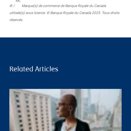
MC
® /
Marque(s) de commerce de Banque Royale du Canada
utilisée(s) sous licence. © Banque Royale du Canada 2025. Tous droits
réservés.
Related Articles