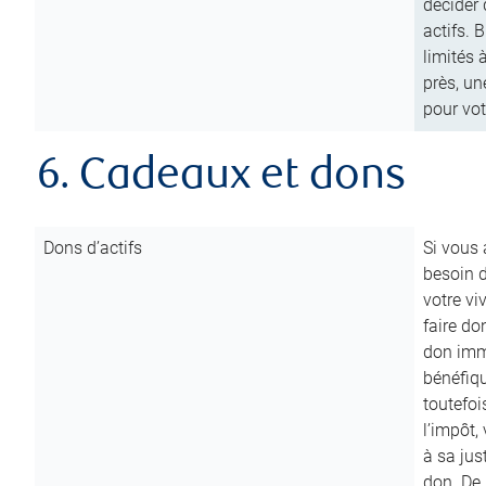
décider 
actifs. 
limités 
près, un
pour vot
6. Cadeaux et dons
Dons d’actifs
Si vous
besoin d
votre vi
faire do
don immé
bénéfiqu
toutefoi
l’impôt,
à sa ju
don. De p