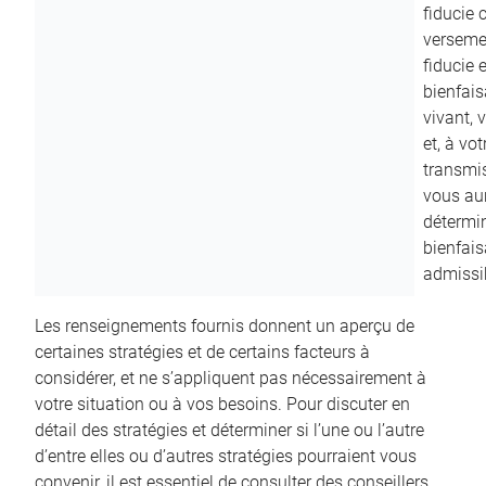
fiducie c
versemen
fiducie 
bienfais
vivant, 
et, à vo
transmi
vous aur
détermin
bienfais
admissib
Les renseignements fournis donnent un aperçu de
certaines stratégies et de certains facteurs à
considérer, et ne s’appliquent pas nécessairement à
votre situation ou à vos besoins. Pour discuter en
détail des stratégies et déterminer si l’une ou l’autre
d’entre elles ou d’autres stratégies pourraient vous
convenir, il est essentiel de consulter des conseillers