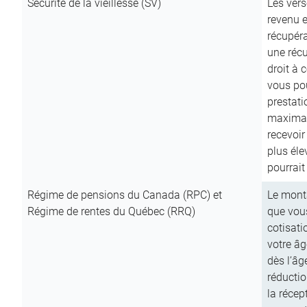
Sécurité de la vieillesse (SV)
Les vers
revenu e
récupéra
une récu
droit à 
vous pou
prestati
maximale
recevoi
plus él
pourrait
Régime de pensions du Canada (RPC) et
Le mont
Régime de rentes du Québec (RRQ)
que vous
cotisati
votre âg
dès l’âg
réducti
la récep