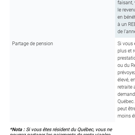
faisant,
le reven
en bénéf
à un RE
de l’ann
Partage de pension
Si vous 
plus et 
prestat
ou du R
prévoyez
élevé, e
retraite
demande
Québec. 
peut êtr
moins é
*
Nota :
Si vous êtes résident du Québec, vous ne
pourrez partager les paiements de rente viagère