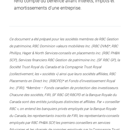
rend compte du bénéfice avant intérêts, impôts et
amortissements d’une entreprise.
Ce document a été préparé pour les sociétés membres de RBC Gestion
de patrimoine, RBC Dominion valeurs mobilières Inc. (RBC DVM)*, RBC
Phillips, Hager & North Services-conseils en placements inc. (RBC PH&N
SCP), Services financiers RBC Gestion de patrimoine inc. (SF RBC GP), la
Société Trust Royal du Canada et la Compagnie Trust Royal
(collectivement, les « sociétés ») ainsi que leurs sociétés affiliées, RBC
Placements en Direct Inc. (RBCPD)* et Fonds d’investissement Royal
Inc. (FIRI). *Membre – Fonds canadien de protection des investisseurs.
Chacune des sociétés, FIRI, SF RBC GP, RBCPD et la Banque Royale du
Canada sont des entités juridiques distinctes et affiliées. Par « conseiller
RBC », on entend les banquiers privés employés par la Banque Royale
du Canada, les représentants inscrits de FIRI, les représentants-conseils
employés par RBC PH&N SCP, les premiers conseillers en services
fiduciaires et les chargés de comptes employés par la Compagnie Trust