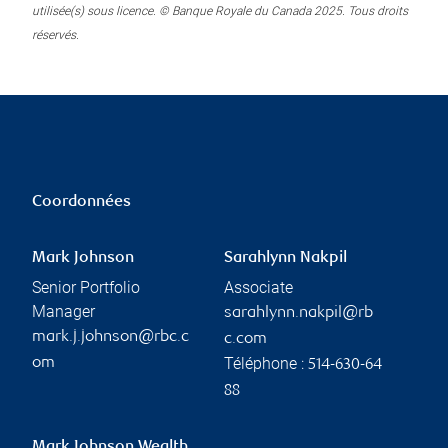
utilisée(s) sous licence. © Banque Royale du Canada 2025. Tous droits
réservés.
Coordonnées
Mark Johnson
Sarahlynn Nakpil
Senior Portfolio
Associate
Manager
sarahlynn.nakpil@rb
mark.j.johnson@rbc.c
c.com
Téléphone :
om
514-630-64
88
Mark Johnson Wealth