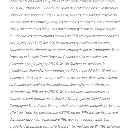
Placements en Direct Inc. (RBCPD)* et Fonds d’investissement Royal
Inc. (FIRI). *Membre – Fonds canadien de protection des investisseurs.
Chacune des sociétés, FIRI, SF RBC GP, RBCPD et la Banque Royale du
Canada sont des entités juridiques distinctes et affiliées. Par « conseiller
RBC », on entend les banquiers privés employés par la Banque Royale
du Canada, les représentants inscrits de FIRI, les représentants-conseils
employés par RBC PH&N SCP, les premiers conseillers en services
fiduciaires et les chargés de comptes employés par la Compagnie Trust
Royal ou la Société Trust Royal du Canada ou les conseillers en
placement employés par RBC DVM. Au Québec, les services de
planification financière sont fournis par FIRI ou par SF RBC GP, qui sont
inscrits au Québec en tant que cabinets de services financiers. Ailleurs
au Canada, les services de planification financière sont offerts par
l’entremise de FIRI ou de RBC DVM. Les services successoraux et
fiduciaires sont fournis par la Société Trust Royal du Canada et la
Compagnie Trust Royal. Si un produit ou un service particulier n’est pas
offert par l’une des sociétés, par RBCPD ou par FIRI, les clients peuvent
demander qu’un autre partenaire RBC leur soit recommandé. Les
produits d’assurance sont offerts par l’intermédiaire de SF RBC GP, filiale