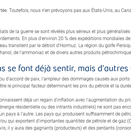
tée. Toutefois, nous n’en prévoyons pas aux États‑Unis, au Canad
ts de la guerre se sont révélés plus sérieux et plus généralisés
dements. En plus d’environ 20 % des expéditions mondiales de pé
eau transitent par le détroit d’Hormuz. La région du golfe Persi
hanol, de l’ammoniac et de divers autres produits pétrochimiques
 se font déjà sentir, mais d’autres 
u d’accord de paix, l’ampleur des dommages causés aux ports et
tre le principal facteur déterminant les prix du pétrole et la duré
nnaissent déjà un regain d’inflation avec l’augmentation du prix
’énergie résidentielle ou des intrants industriels) ne sont pas en
 d’un pays à l’autre. Les pays qui produisent suffisamment de pétr
/ou qui exportent d’importantes quantités de pétrole et de gaz (C
avis, il y aura des gagnants (producteurs) et des perdants (cons