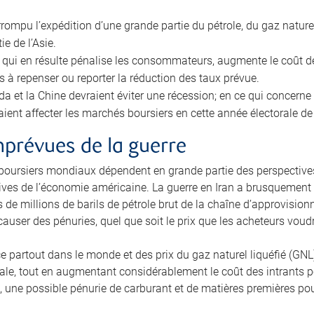
terrompu l’expédition d’une grande partie du pétrole, du gaz natur
ie de l’Asie.
on qui en résulte pénalise les consommateurs, augmente le coût d
s à repenser ou reporter la réduction des taux prévue.
da et la Chine devraient éviter une récession; en ce qui concerne
raient affecter les marchés boursiers en cette année électorale 
prévues de la guerre
boursiers mondiaux dépendent en grande partie des perspectives
ives de l’économie américaine. La guerre en Iran a brusquement 
 de millions de barils de pétrole brut de la chaîne d’approvisio
 causer des pénuries, quel que soit le prix que les acheteurs vo
ce partout dans le monde et des prix du gaz naturel liquéfié (GN
le, tout en augmentant considérablement le coût des intrants po
 une possible pénurie de carburant et de matières premières pourr