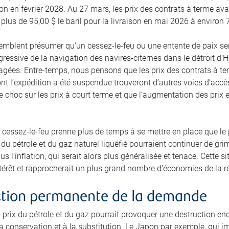
ison en février 2028. Au 27 mars, les prix des contrats à terme 
 plus de 95,00 $ le baril pour la livraison en mai 2026 à environ 
semblent présumer qu’un cessez-le-feu ou une entente de paix s
gressive de la navigation des navires-citernes dans le détroit d’
gées. Entre-temps, nous pensons que les prix des contrats à term
t l’expédition a été suspendue trouveront d’autres voies d’accè
 choc sur les prix à court terme et que l’augmentation des prix e
 cessez-le-feu prenne plus de temps à se mettre en place que le pr
du pétrole et du gaz naturel liquéfié pourraient continuer de gri
us l’inflation, qui serait alors plus généralisée et tenace. Cette 
intérêt et rapprocherait un plus grand nombre d’économies de la r
ction permanente de la demande
 prix du pétrole et du gaz pourrait provoquer une destruction e
a conservation et à la substitution. Le Japon par exemple, qui i