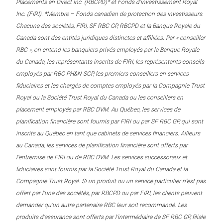
Placements en Direct Inc. (RBCPD)* et Fonds d’investissement Royal
Inc. (FIRI). *Membre – Fonds canadien de protection des investisseurs.
Chacune des sociétés, FIRI, SF RBC GP, RBCPD et la Banque Royale du
Canada sont des entités juridiques distinctes et affiliées. Par « conseiller
RBC », on entend les banquiers privés employés par la Banque Royale
du Canada, les représentants inscrits de FIRI, les représentants-conseils
employés par RBC PH&N SCP, les premiers conseillers en services
fiduciaires et les chargés de comptes employés par la Compagnie Trust
Royal ou la Société Trust Royal du Canada ou les conseillers en
placement employés par RBC DVM. Au Québec, les services de
planification financière sont fournis par FIRI ou par SF RBC GP, qui sont
inscrits au Québec en tant que cabinets de services financiers. Ailleurs
au Canada, les services de planification financière sont offerts par
l’entremise de FIRI ou de RBC DVM. Les services successoraux et
fiduciaires sont fournis par la Société Trust Royal du Canada et la
Compagnie Trust Royal. Si un produit ou un service particulier n’est pas
offert par l’une des sociétés, par RBCPD ou par FIRI, les clients peuvent
demander qu’un autre partenaire RBC leur soit recommandé. Les
produits d’assurance sont offerts par l’intermédiaire de SF RBC GP, filiale