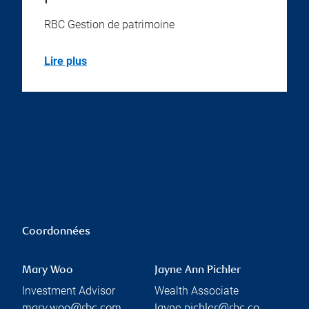
RBC Gestion de patrimoine
Lire plus
Coordonnées
Mary Woo
Jayne Ann Pichler
Investment Advisor
Wealth Associate
mary.woo@rbc.com
jayne.pichler@rbc.co