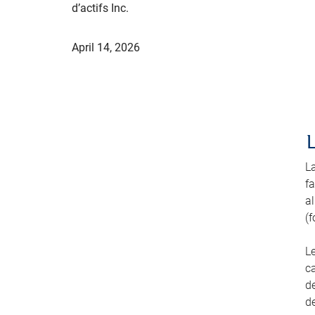
d’actifs Inc.
April 14, 2026
L
fa
a
(f
L
ca
de
de