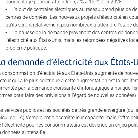
pourcentage pourrait atteindre 6,7 % à 12 % d’ici 2028.
L’ajout de centrales électriques au réseau prend plus de d
centres de données. Les nouveaux projets d’électricité en cour
qu’ils seront relativement peu nombreux à atteindre l’étape d
La hausse de la demande provenant des centres de données 
l’électricité aux États-Unis, mais les retombées négatives lo
problème politique.
La demande d’électricité aux États-
a consommation d’électricité aux États-Unis augmente de nouvea
cteur qui a le plus contribué à cette augmentation est la prolifé
limentée par la demande croissante d’infonuagique ainsi que l’e
ormés pour faire des prévisions à l’égard de nouvelles données).
es services publics et les sociétés de très grande envergure (qu
lcul de l’IA) s’emploient à accroître leur capacité, mais l’offre 
 l’électricité pour les consommateurs est devenue un enjeu politi
 données s’intensifie.