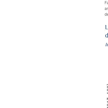
Fa
an
de
L
d
I