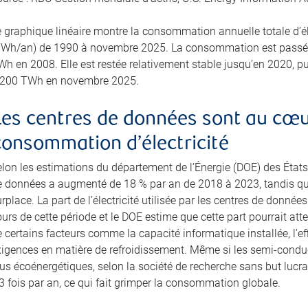
e graphique linéaire montre la consommation annuelle totale d’él
TWh/an) de 1990 à novembre 2025. La consommation est passée
h en 2008. Elle est restée relativement stable jusqu’en 2020, puis
 200 TWh en novembre 2025.
Les centres de données sont au cœur
consommation d’électricité
elon les estimations du département de l’Énergie (DOE) des États
e données a augmenté de 18 % par an de 2018 à 2023, tandis que 
rplace. La part de l’électricité utilisée par les centres de donné
urs de cette période et le DOE estime que cette part pourrait att
 certains facteurs comme la capacité informatique installée, l’effi
xigences en matière de refroidissement. Même si les semi-cond
us écoénergétiques, selon la société de recherche sans but lucra
3 fois par an, ce qui fait grimper la consommation globale.