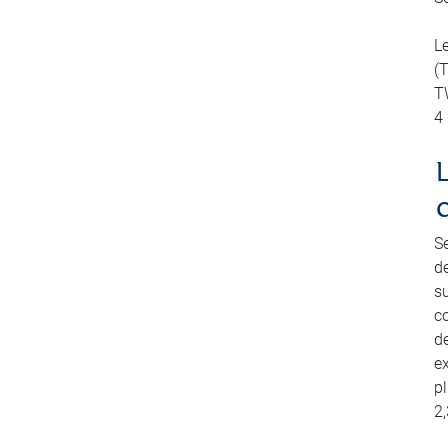
L
(
TW
4
S
d
su
co
de
e
pl
2,