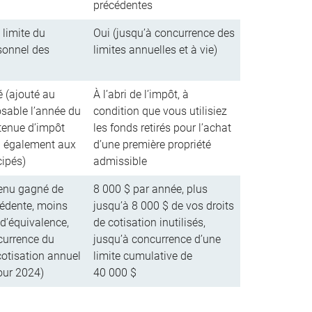
précédentes
 limite du
Oui (jusqu’à concurrence des
sonnel des
limites annuelles et à vie)
é (ajouté au
À l’abri de l’impôt, à
sable l’année du
condition que vous utilisiez
retenue d’impôt
les fonds retirés pour l’achat
a également aux
d’une première propriété
cipés)
admissible
enu gagné de
8 000 $ par année, plus
cédente, moins
jusqu’à 8 000 $ de vos droits
 d’équivalence,
de cotisation inutilisés,
currence du
jusqu’à concurrence d’une
cotisation annuel
limite cumulative de
our 2024)
40 000 $