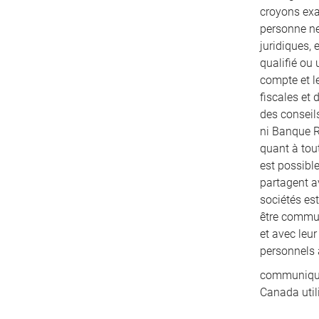
croyons exac
personne ne
juridiques, 
qualifié ou 
compte et le
fiscales et
des conseils
ni Banque R
quant à tout
est possibl
partagent a
sociétés es
être communi
et avec leu
personnels 
communiqués
Canada util