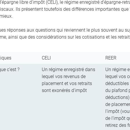
épargne libre d’impôt (CELI), le régime enregistré d’épargne-retr
iscaux. Ils présentent toutefois des différences importantes que
 mieux.
ues réponses aux questions qui reviennent le plus souvent au suje
e, ainsi que des considérations sur les cotisations et les retrait
tiques
CELI
REER
ue c’est ?
Un régime enregistré dans
Un régime e
lequel vos revenus de
lequel vos c
placement et vos retraits
déductibles 
sont exonérés d’impôt
du plafond 
déductions)
de placement
l’impôt (vo
de l’impôt 
retirez des 