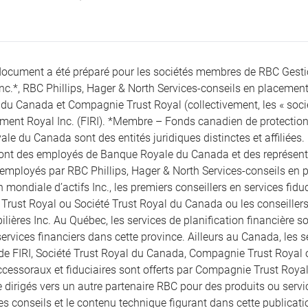
document a été préparé pour les sociétés membres de RBC Gest
Inc.*, RBC Phillips, Hager & North Services-conseils en placement
du Canada et Compagnie Trust Royal (collectivement, les « société
ement Royal Inc. (FIRI). *Membre – Fonds canadien de protection 
le du Canada sont des entités juridiques distinctes et affiliées.
sont des employés de Banque Royale du Canada et des représentan
 employés par RBC Phillips, Hager & North Services-conseils en pl
 mondiale d’actifs Inc., les premiers conseillers en services fid
rust Royal ou Société Trust Royal du Canada ou les conseille
lières Inc. Au Québec, les services de planification financière son
ervices financiers dans cette province. Ailleurs au Canada, les se
 de FIRI, Société Trust Royal du Canada, Compagnie Trust Royal
ccessoraux et fiduciaires sont offerts par Compagnie Trust Royal
 dirigés vers un autre partenaire RBC pour des produits ou servic
les conseils et le contenu technique figurant dans cette publicatio