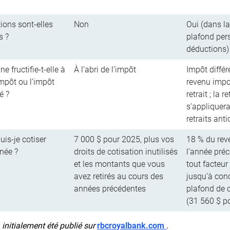
tions sont-elles
Non
Oui (dans la
s ?
plafond per
déductions)
 fructifie-t-elle à
À l’abri de l’impôt
Impôt différ
’impôt ou l’impôt
revenu impo
ré ?
retrait ; la 
s’appliquer
retraits anti
is-je cotiser
7 000 $ pour 2025, plus vos
18 % du rev
née ?
droits de cotisation inutilisés
l’année pré
et les montants que vous
tout facteur
avez retirés au cours des
jusqu’à con
années précédentes
plafond de 
(31 560 $ p
a initialement été publié sur
rbcroyalbank.com
.