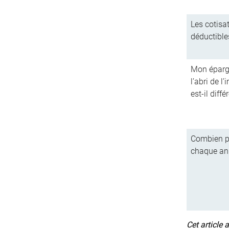
Les cotisa
déductible
Mon épargne
l’abri de l
est-il diffé
Combien pu
chaque an
Cet article 