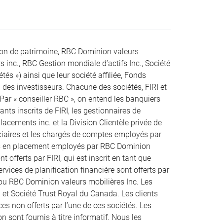
ion de patrimoine, RBC Dominion valeurs
s inc., RBC Gestion mondiale d’actifs Inc., Société
s ») ainsi que leur société affiliée, Fonds
des investisseurs. Chacune des sociétés, FIRI et
 Par « conseiller RBC », on entend les banquiers
ts inscrits de FIRI, les gestionnaires de
acements inc. et la Division Clientèle privée de
uciaires et les chargés de comptes employés par
rs en placement employés par RBC Dominion
t offerts par FIRI, qui est inscrit en tant que
rvices de planification financière sont offerts par
 ou RBC Dominion valeurs mobilières Inc. Les
 et Société Trust Royal du Canada. Les clients
es non offerts par l’une de ces sociétés. Les
n sont fournis à titre informatif. Nous les