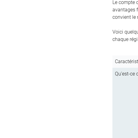
Le compte d’
avantages f
convient le
Voici quelq
chaque régim
Caractéris
Qu’est-ce q