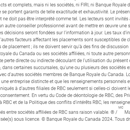
ts et complets, mais ni les sociétés, ni FIRI, ni Banque Royale d
 se portent garants de telle exactitude et exhaustivité. Le prés
et ne doit pas être interprété comme tel. Les lecteurs sont invités 
un autre conseiller professionnel avant de mettre en œuvre une str
s décisions seront fondées sur l’information à jour. Les taux d’in
 d’autres facteurs affectant les placements sont susceptibles de
 de placement ; ils ne doivent servir qu’à des fins de discussion a
oyale du Canada ou ses sociétés affiliées, ni toute autre perso
e perte directe ou indirecte découlant de l’utilisation du présen
e, dans certaines succursales, qu’une ou plusieurs des sociétés e
vec d’autres sociétés membres de Banque Royale du Canada. Lors
t une entreprise distincte et que les renseignements personnels 
qués à d’autres filiales de RBC seulement si celles-ci doivent le
r consentement. En vertu du Code de déontologie de RBC, des Pr
à RBC et de la Politique des conflits d’intérêts RBC, les renseig
MC
 entre sociétés affiliées de RBC sans raison valable. ® /
Ma
isée(s) sous licence. © Banque Royale du Canada 2024
.
Tous dr