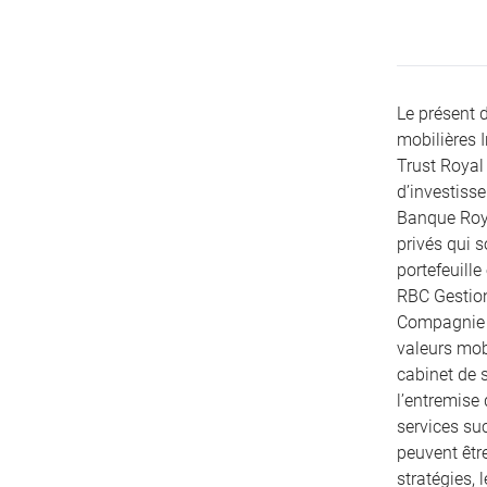
Le présent 
mobilières 
Trust Royal 
d’investiss
Banque Roya
privés qui 
portefeuille
RBC Gestion
Compagnie T
valeurs mobi
cabinet de s
l’entremise
services su
peuvent être
stratégies, 