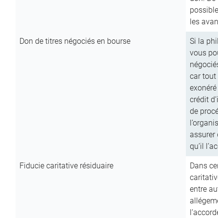
possible
les avan
Don de titres négociés en bourse
Si la ph
vous pou
négocié
car tout
exonéré
crédit d
de procé
l’organi
assurer 
qu’il l’a
Fiducie caritative résiduaire
Dans cer
caritati
entre au
allégeme
l’accord