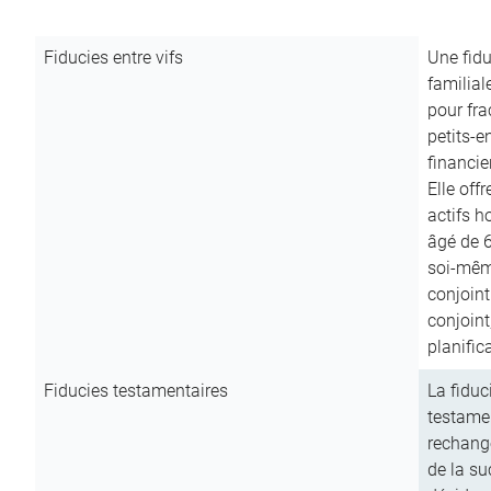
Fiducies entre vifs
Une fidu
familial
pour fra
petits-e
financie
Elle off
actifs h
âgé de 6
soi-mêm
conjoint
conjoin
planific
Fiducies testamentaires
La fiduc
testamen
rechange
de la su