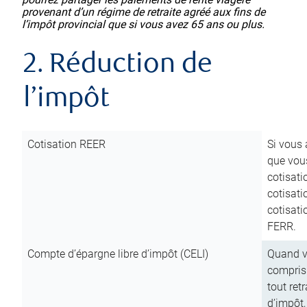
provenant d’un régime de retraite agréé aux fins de
l’impôt provincial que si vous avez 65 ans ou plus.
2. Réduction de
l’impôt
Cotisation REER
Si vous 
que vous
cotisati
cotisati
cotisati
FERR.
Compte d’épargne libre d’impôt (CELI)
Quand vo
compris 
tout ret
d’impôt,