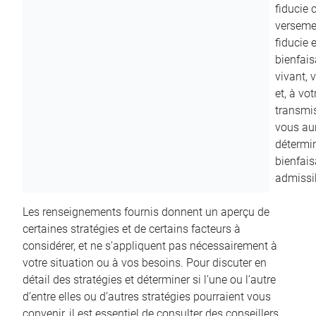
fiducie c
versemen
fiducie 
bienfais
vivant, 
et, à vo
transmi
vous aur
détermin
bienfais
admissib
Les renseignements fournis donnent un aperçu de
certaines stratégies et de certains facteurs à
considérer, et ne s’appliquent pas nécessairement à
votre situation ou à vos besoins. Pour discuter en
détail des stratégies et déterminer si l’une ou l’autre
d’entre elles ou d’autres stratégies pourraient vous
convenir, il est essentiel de consulter des conseillers