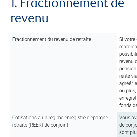
1. Fractionnement de
revenu
Fractionnement du revenu de retraite
Si votre
marginal
possibil
revenu 
pension
rente vi
agréé* e
ou plus,
enregist
fonds de
Cotisations à un régime enregistré d’épargne-
Vous ave
retraite (REER) de conjoint
de conjo
sont plu