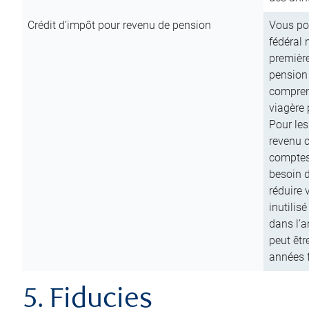
Crédit d’impôt pour revenu de pension
Vous pou
fédéral 
première
pension
comprend
viagère 
Pour les
revenu 
comptes
besoin d
réduire 
inutilis
dans l’a
peut êtr
années f
5. Fiducies