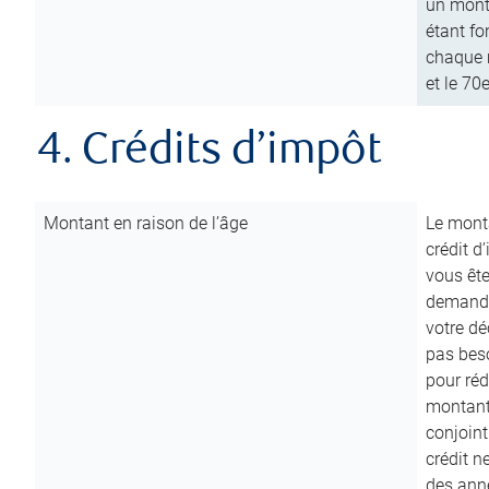
un mont
étant fo
chaque m
et le 70
4. Crédits d’impôt
Montant en raison de l’âge
Le monta
crédit d
vous êt
demande
votre dé
pas beso
pour réd
montant 
conjoint
crédit n
des anné