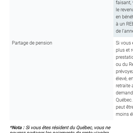
faisant,
le reven
en bénéf
à un RE
de l’ann
Partage de pension
Si vous 
plus et 
prestat
ou du R
prévoyez
élevé, e
retraite
demande
Québec. 
peut êtr
moins é
*
Nota :
Si vous êtes résident du Québec, vous ne
pourrez partager les paiements de rente viagère