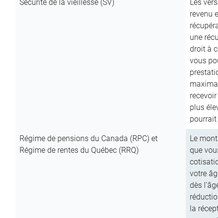
Sécurité de la vieillesse (SV)
Les vers
revenu e
récupéra
une récu
droit à 
vous pou
prestati
maximale
recevoi
plus él
pourrait
Régime de pensions du Canada (RPC) et
Le mont
Régime de rentes du Québec (RRQ)
que vous
cotisati
votre âg
dès l’âg
réducti
la récep