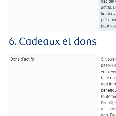
décider 
actifs. 
limités 
près, un
pour vot
6. Cadeaux et dons
Dons d’actifs
Si vous
besoin d
votre vi
faire do
don immé
bénéfiqu
toutefoi
l’impôt,
à sa ju
don. De p