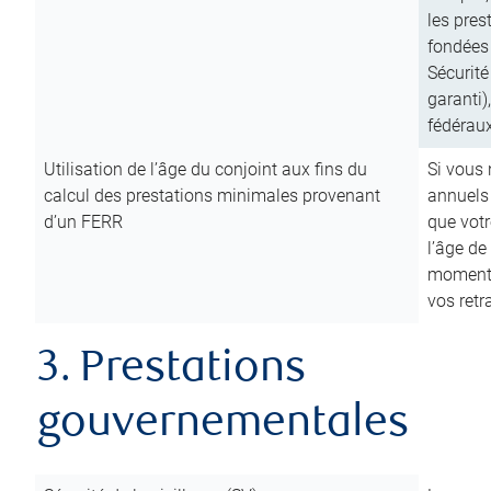
les pres
fondées 
Sécurité
garanti)
fédéraux
Utilisation de l’âge du conjoint aux fins du
Si vous
calcul des prestations minimales provenant
annuels
d’un FERR
que votr
l’âge de
moment d
vos ret
3. Prestations
gouvernementales