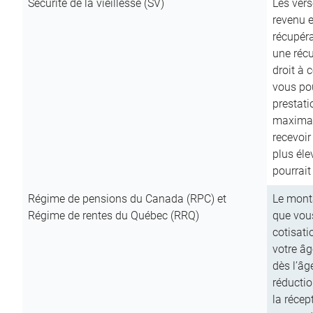
Sécurité de la vieillesse (SV)
Les vers
revenu e
récupéra
une récu
droit à 
vous pou
prestati
maximale
recevoi
plus él
pourrait
Régime de pensions du Canada (RPC) et
Le mont
Régime de rentes du Québec (RRQ)
que vous
cotisati
votre âg
dès l’âg
réducti
la récep