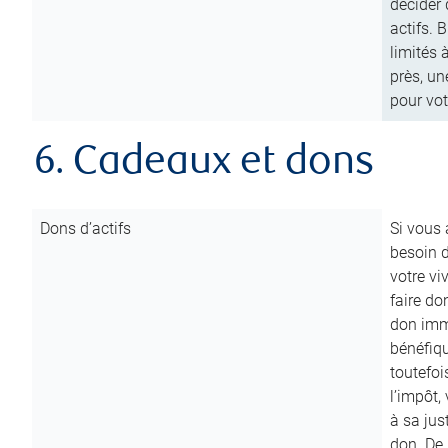
décider 
actifs. 
limités 
près, un
pour vot
6. Cadeaux et dons
Dons d’actifs
Si vous
besoin d
votre vi
faire do
don immé
bénéfiqu
toutefoi
l’impôt,
à sa ju
don. De p