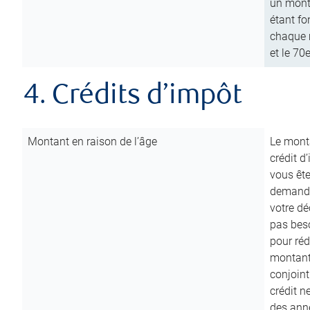
un mont
étant fo
chaque m
et le 70
4. Crédits d’impôt
Montant en raison de l’âge
Le monta
crédit d
vous êt
demande
votre dé
pas beso
pour réd
montant 
conjoint
crédit n
des anné