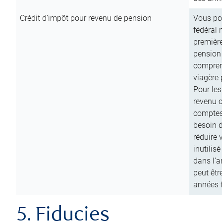
Crédit d’impôt pour revenu de pension
Vous pou
fédéral 
première
pension
comprend
viagère 
Pour les
revenu 
comptes
besoin d
réduire 
inutilis
dans l’a
peut êtr
années f
5. Fiducies