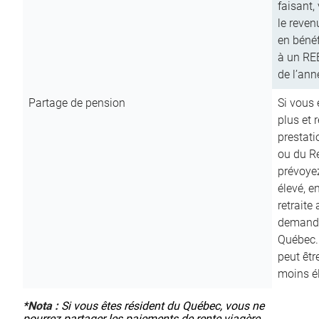
faisant,
le reven
en bénéf
à un RE
de l’ann
Partage de pension
Si vous 
plus et 
prestat
ou du R
prévoyez
élevé, e
retraite
demande
Québec. 
peut êtr
moins é
*
Nota :
Si vous êtes résident du Québec, vous ne
pourrez partager les paiements de rente viagère