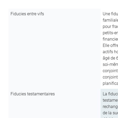
Fiducies entre vifs
Une fidu
familial
pour fra
petits-e
financie
Elle off
actifs h
âgé de 6
soi-mêm
conjoint
conjoin
planific
Fiducies testamentaires
La fiduc
testamen
rechange
de la su