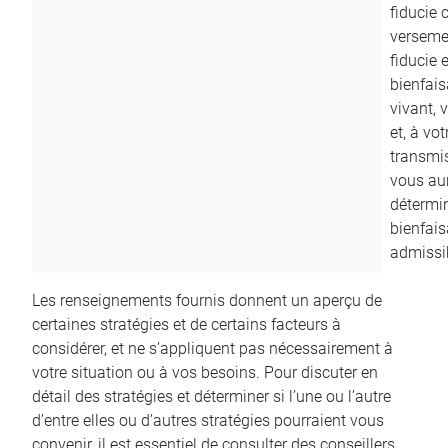
fiducie c
versemen
fiducie 
bienfais
vivant, 
et, à vo
transmi
vous aur
détermin
bienfais
admissib
Les renseignements fournis donnent un aperçu de
certaines stratégies et de certains facteurs à
considérer, et ne s’appliquent pas nécessairement à
votre situation ou à vos besoins. Pour discuter en
détail des stratégies et déterminer si l’une ou l’autre
d’entre elles ou d’autres stratégies pourraient vous
convenir, il est essentiel de consulter des conseillers