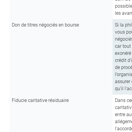
possible
les avan
Don de titres négociés en bourse
Si la ph
vous pou
négocié
car tout
exonéré
crédit d
de procé
l’organi
assurer 
qu’il l’a
Fiducie caritative résiduaire
Dans cer
caritati
entre au
allégeme
l’accord