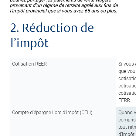
provenant d’un régime de retraite agréé aux fins de
l’impôt provincial que si vous avez 65 ans ou plus.
2. Réduction de
l’impôt
Cotisation REER
Si vous 
que vous
cotisati
cotisati
cotisati
FERR.
Compte d’épargne libre d’impôt (CELI)
Quand vo
compris 
tout ret
d’impôt,