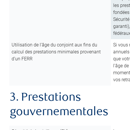
les pres
fondées 
Sécurité
garanti)
fédéraux
Utilisation de l’âge du conjoint aux fins du
Si vous
calcul des prestations minimales provenant
annuels
d’un FERR
que votr
l’âge de
moment d
vos ret
3. Prestations
gouvernementales