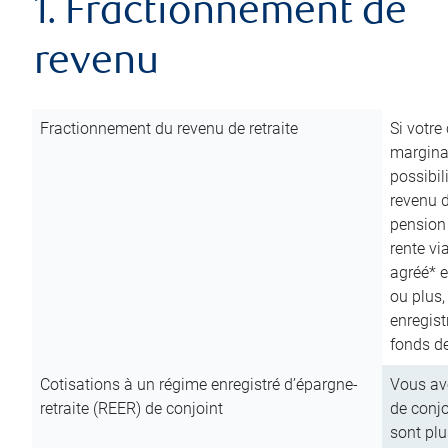
1. Fractionnement de
revenu
Fractionnement du revenu de retraite
Si votre
marginal
possibil
revenu 
pension
rente vi
agréé* e
ou plus,
enregist
fonds de
Cotisations à un régime enregistré d’épargne-
Vous ave
retraite (REER) de conjoint
de conjo
sont plu