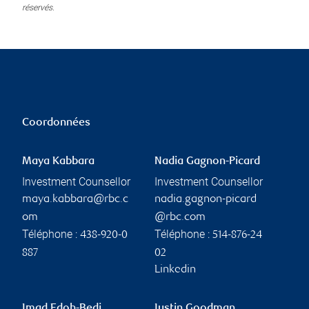
réservés.
Coordonnées
Maya Kabbara
Nadia Gagnon-Picard
Investment Counsellor
Investment Counsellor
maya.kabbara@rbc.c
nadia.gagnon-picard
om
@rbc.com
Téléphone :
Téléphone :
438-920-0
514-876-24
887
02
Linkedin
Imad Edoh-Bedi
Justin Goodman