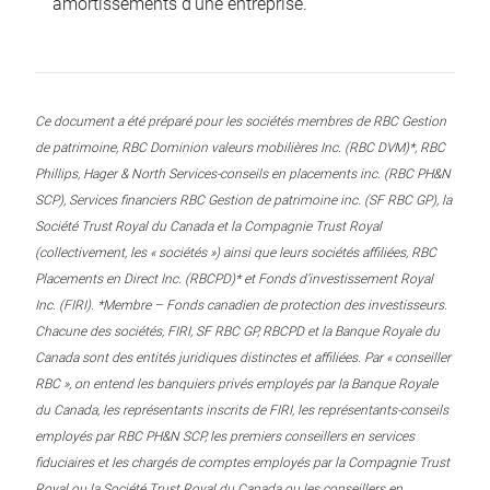
amortissements d’une entreprise.
Ce document a été préparé pour les sociétés membres de RBC Gestion
de patrimoine, RBC Dominion valeurs mobilières Inc. (RBC DVM)*, RBC
Phillips, Hager & North Services-conseils en placements inc. (RBC PH&N
SCP), Services financiers RBC Gestion de patrimoine inc. (SF RBC GP), la
Société Trust Royal du Canada et la Compagnie Trust Royal
(collectivement, les « sociétés ») ainsi que leurs sociétés affiliées, RBC
Placements en Direct Inc. (RBCPD)* et Fonds d’investissement Royal
Inc. (FIRI). *Membre – Fonds canadien de protection des investisseurs.
Chacune des sociétés, FIRI, SF RBC GP, RBCPD et la Banque Royale du
Canada sont des entités juridiques distinctes et affiliées. Par « conseiller
RBC », on entend les banquiers privés employés par la Banque Royale
du Canada, les représentants inscrits de FIRI, les représentants-conseils
employés par RBC PH&N SCP, les premiers conseillers en services
fiduciaires et les chargés de comptes employés par la Compagnie Trust
Royal ou la Société Trust Royal du Canada ou les conseillers en