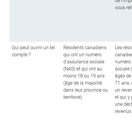
de l’imp
vous ret
Qui peut ouvrir un tel
Résidents canadiens
Les rési
compte ?
qui ont un numéro
canadie
d’assurance sociale
numéro 
(NAS) et qui ont au
sociale 
moins 18 ou 19 ans
âgés de
(âge de la majorité
71 ans,
dans leur province ou
un reve
territoire)
et qui y
une décl
revenus