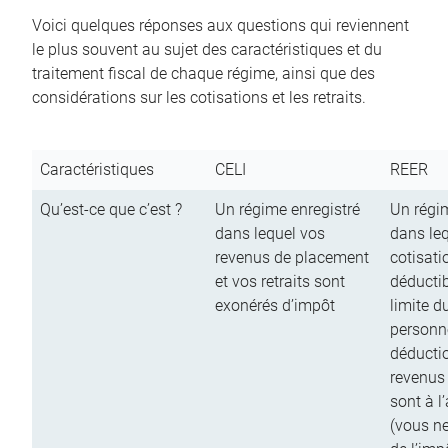
Voici quelques réponses aux questions qui reviennent
le plus souvent au sujet des caractéristiques et du
traitement fiscal de chaque régime, ainsi que des
considérations sur les cotisations et les retraits.
Caractéristiques
CELI
REER
Qu’est-ce que c’est ?
Un régime enregistré
Un régim
dans lequel vos
dans le
revenus de placement
cotisati
et vos retraits sont
déductib
exonérés d’impôt
limite d
personn
déductio
revenus
sont à l
(vous n