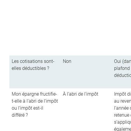
Les cotisations sont-
Non
Oui (dan
elles déductibles ?
plafond
déducti
Mon épargne fructifie-
À l’abri de l’impôt
Impôt di
t-elle à l’abri de l’impôt
au reve
ou l’impôt est-il
l’année d
différé ?
retenue
s’appliq
égalemen