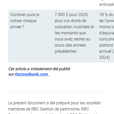
anticipé
Combien puis-je
7 000 $ pour 2025,
18 % du
cotiser chaque
plus vos droits de
de l’ann
année ?
cotisation inutilisés et
moins to
les montants que
d’équiva
vous avez retirés au
concurr
cours des années
plafond 
précédentes
annuel 
2024)
Cet article a initialement été publié
sur
rbcroyalbank.com
.
Le présent document a été préparé pour les sociétés
membres de RBC Gestion de patrimoine, RBC