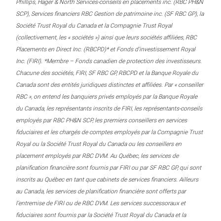
Phillips, Hager & North Services-conseils en placements inc. (RBC PH&N
SCP), Services financiers RBC Gestion de patrimoine inc. (SF RBC GP), la
Société Trust Royal du Canada et la Compagnie Trust Royal
(collectivement, les « sociétés ») ainsi que leurs sociétés affiliées, RBC
Placements en Direct Inc. (RBCPD)* et Fonds d’investissement Royal
Inc. (FIRI). *Membre – Fonds canadien de protection des investisseurs.
Chacune des sociétés, FIRI, SF RBC GP, RBCPD et la Banque Royale du
Canada sont des entités juridiques distinctes et affiliées. Par « conseiller
RBC », on entend les banquiers privés employés par la Banque Royale
du Canada, les représentants inscrits de FIRI, les représentants-conseils
employés par RBC PH&N SCP, les premiers conseillers en services
fiduciaires et les chargés de comptes employés par la Compagnie Trust
Royal ou la Société Trust Royal du Canada ou les conseillers en
placement employés par RBC DVM. Au Québec, les services de
planification financière sont fournis par FIRI ou par SF RBC GP, qui sont
inscrits au Québec en tant que cabinets de services financiers. Ailleurs
au Canada, les services de planification financière sont offerts par
l’entremise de FIRI ou de RBC DVM. Les services successoraux et
fiduciaires sont fournis par la Société Trust Royal du Canada et la