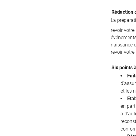
Rédaction 
La préparat
revoir votr
événements 
naissance d’
revoir votre
Six points 
Fait
d’assur
et les
Étab
en part
à d’aut
reconst
confor