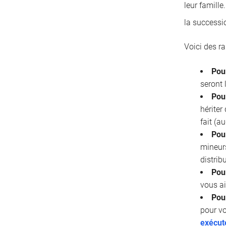
leur famille
la successi
Voici des r
Pou
seront 
Pour
hériter
fait (a
Pou
mineurs
distrib
Pour
vous ai
Pou
pour vo
exécut