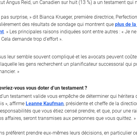
itut Angus Reid, un Canadien sur huit (13 %) a un testament qui n’
 pas surprise, » dit Bianca Krueger, première directrice, Perfect
lièrement des résultats de sondage qui montrent que
plus de l
nt
. » Les principales raisons indiquées sont entre autres : « Je n
 Cela demande trop d’effort ».
sus leur semble souvent compliqué et les avocats peuvent coûter
laquelle les gens recherchent un planificateur successoral qui pui
nancier. »
evriez-vous vous doter d’un testament ?
 d’un testament valide vous empêche de déterminer qui héritera d
is », affirme
Leanne Kaufman
, présidente et cheffe de la direct
 responsabilités que vous étiez censé prendre, et que, pour une 
os affaires, seront transmises aux personnes que vous quittez. »
ns préfèrent prendre eux-mêmes leurs décisions, en particulier c