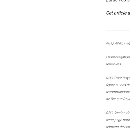
Cet article 
Au Québec, « liq
L’homologation 
territoires.
RBC Trust Royal
figure au bas d
recommandons le
de Banque Royal
RBC Gestion de 
cette page pou
contenu de cett