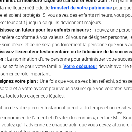
rminez la meilleure façon de transférer votre actif :
Un planifi
 la meilleure méthode de
transfert de votre patrimoine
pour que 
e et soient protégés. Si vous avez des enfants mineurs, vous po
rer leur actif jusqu’à ce qu’ils deviennent majeurs.
isissez un tuteur pour les enfants mineurs :
Trouvez une personn
manière conforme à vos valeurs. Si vous ne désignez personne,
 soin d’eux, et ce ne sera pas forcément la personne que vous au
sissez l’exécuteur testamentaire ou le fiduciaire de la succes
on :
La nomination d’une personne pour administrer votre success
issiez faire pour votre famille.
Votre exécuteur
devrait avoir le
sumer ce rôle important.
signez votre plan :
Une fois que vous avez bien réfléchi, adresse
sorale et à votre avocat pour vous assurer que vos volontés se
ez toutes les exigences légales.
ation de votre premier testament prendra du temps et nécessitera
me
économiser de l’argent et d’éviter des ennuis », déclare M
Krue
 voulez qu’il advienne de chaque actif que vous devez attendre 
ouhaits est toujours mieux que rien. »