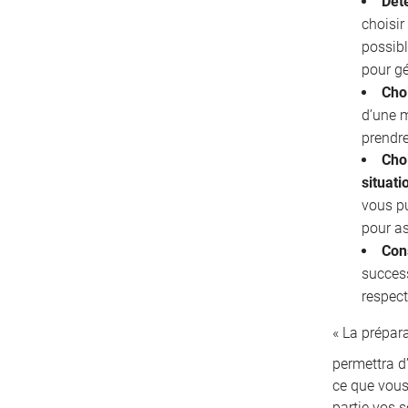
Déte
choisir
possibl
pour gé
Cho
d’une 
prendre
Choi
situati
vous pu
pour as
Con
succes
respect
« La prépar
permettra d’
ce que vous
partie vos s