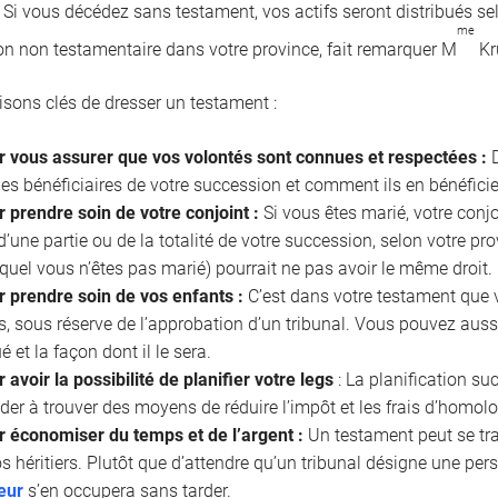
. Si vous décédez sans testament, vos actifs seront distribués se
me
on non testamentaire dans votre province, fait remarquer M
Kr
aisons clés de dresser un testament :
r vous assurer que vos volontés sont connues et respectées :
D
les bénéficiaires de votre succession et comment ils en bénéficie
 prendre soin de votre conjoint :
Si vous êtes marié, votre conjo
 d’une partie ou de la totalité de votre succession, selon votre p
uquel vous n’êtes pas marié) pourrait ne pas avoir le même droit.
r prendre soin de vos enfants :
C’est dans votre testament que 
, sous réserve de l’approbation d’un tribunal. Vous pouvez aussi
ué et la façon dont il le sera.
 avoir la possibilité de planifier votre legs
: La planification s
der à trouver des moyens de réduire l’impôt et les frais d’homol
r économiser du temps et de l’argent :
Un testament peut se tr
s héritiers. Plutôt que d’attendre qu’un tribunal désigne une pe
eur
s’en occupera sans tarder.