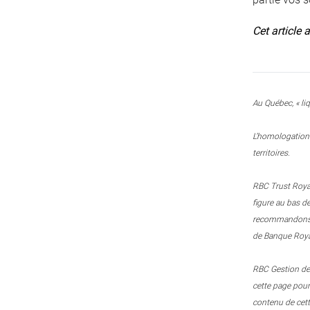
Cet article 
Au Québec, « liq
L’homologation 
territoires.
RBC Trust Royal
figure au bas d
recommandons le
de Banque Royal
RBC Gestion de 
cette page pou
contenu de cett