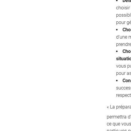
Déte
choisir
possibl
pour gé
Cho
d’une 
prendre
Choi
situati
vous pu
pour as
Con
succes
respect
« La prépar
permettra d’
ce que vous
partie vos s