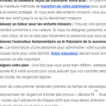
rminez la meilleure façon de transférer votre actif :
Un planifi
 la meilleure méthode de
transfert de votre patrimoine
pour que 
e et soient protégés. Si vous avez des enfants mineurs, vous po
rer leur actif jusqu’à ce qu’ils deviennent majeurs.
isissez un tuteur pour les enfants mineurs :
Trouvez une personn
manière conforme à vos valeurs. Si vous ne désignez personne,
 soin d’eux, et ce ne sera pas forcément la personne que vous au
sissez l’exécuteur testamentaire ou le fiduciaire de la succes
on :
La nomination d’une personne pour administrer votre success
issiez faire pour votre famille.
Votre exécuteur
devrait avoir le
sumer ce rôle important.
signez votre plan :
Une fois que vous avez bien réfléchi, adresse
sorale et à votre avocat pour vous assurer que vos volontés se
ez toutes les exigences légales.
ation de votre premier testament prendra du temps et nécessitera
me
économiser de l’argent et d’éviter des ennuis », déclare M
Krue
 voulez qu’il advienne de chaque actif que vous devez attendre 
ouhaits est toujours mieux que rien. »