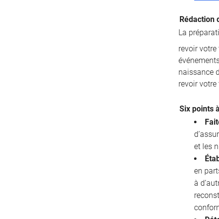
Rédaction 
La préparat
revoir votr
événements 
naissance d’
revoir votre
Six points 
Fait
d’assur
et les
Étab
en part
à d’aut
reconst
confor