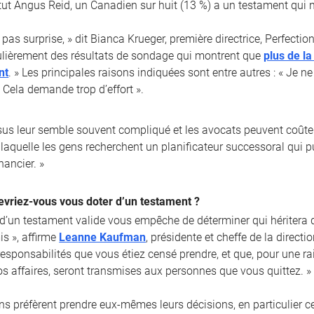
itut Angus Reid, un Canadien sur huit (13 %) a un testament qui n’
 pas surprise, » dit Bianca Krueger, première directrice, Perfect
lièrement des résultats de sondage qui montrent que
plus de l
nt
. » Les principales raisons indiquées sont entre autres : « Je n
 Cela demande trop d’effort ».
sus leur semble souvent compliqué et les avocats peuvent coûter
laquelle les gens recherchent un planificateur successoral qui pui
nancier. »
evriez-vous vous doter d’un testament ?
 d’un testament valide vous empêche de déterminer qui héritera d
is », affirme
Leanne Kaufman
, présidente et cheffe de la direct
 responsabilités que vous étiez censé prendre, et que, pour une 
os affaires, seront transmises aux personnes que vous quittez. »
ns préfèrent prendre eux-mêmes leurs décisions, en particulier c