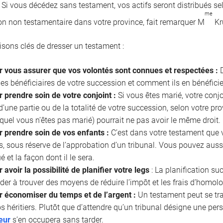
. Si vous décédez sans testament, vos actifs seront distribués se
me
on non testamentaire dans votre province, fait remarquer M
Kr
aisons clés de dresser un testament :
r vous assurer que vos volontés sont connues et respectées :
D
les bénéficiaires de votre succession et comment ils en bénéficie
 prendre soin de votre conjoint :
Si vous êtes marié, votre conjo
 d’une partie ou de la totalité de votre succession, selon votre p
uquel vous n’êtes pas marié) pourrait ne pas avoir le même droit.
r prendre soin de vos enfants :
C’est dans votre testament que 
, sous réserve de l’approbation d’un tribunal. Vous pouvez aussi
ué et la façon dont il le sera.
 avoir la possibilité de planifier votre legs
: La planification s
der à trouver des moyens de réduire l’impôt et les frais d’homol
r économiser du temps et de l’argent :
Un testament peut se tr
s héritiers. Plutôt que d’attendre qu’un tribunal désigne une pe
eur
s’en occupera sans tarder.