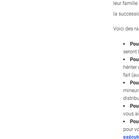
leur famille
la successi
Voici des r
Pou
seront 
Pour
hériter
fait (a
Pou
mineurs
distrib
Pour
vous ai
Pou
pour vo
exécut