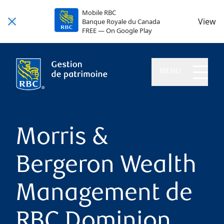
Mobile RBC
View
Banque Royale du Canada
FREE — On Google Play
MENU
Morris &
Bergeron Wealth
Management de
RBC Dominion