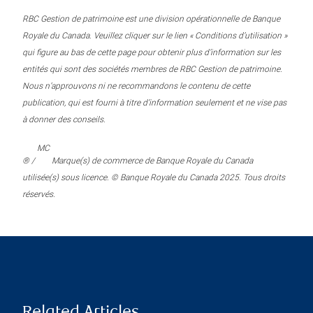
RBC Gestion de patrimoine est une division opérationnelle de Banque
Royale du Canada. Veuillez cliquer sur le lien « Conditions d’utilisation »
qui figure au bas de cette page pour obtenir plus d’information sur les
entités qui sont des sociétés membres de RBC Gestion de patrimoine.
Nous n’approuvons ni ne recommandons le contenu de cette
publication, qui est fourni à titre d’information seulement et ne vise pas
à donner des conseils.
MC
® /
Marque(s) de commerce de Banque Royale du Canada
utilisée(s) sous licence. © Banque Royale du Canada 2025. Tous droits
réservés.