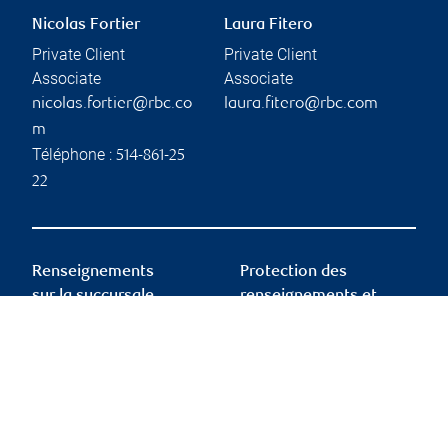
Nicolas Fortier
Laura Fitero
Private Client
Private Client
Associate
Associate
nicolas.fortier@rbc.co
laura.fitero@rbc.com
m
Téléphone :
514-861-25
22
Renseignements
Protection des
sur la succursale
renseignements et
conditions
d’utilisation
1 Place Ville-Marie
6th Floor, South Wing
Montréal
,
QC
,
H3C 3A9
Privacy & security
Legal
Website