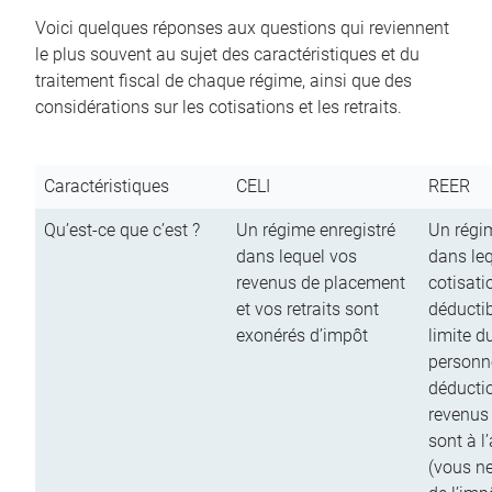
Voici quelques réponses aux questions qui reviennent
le plus souvent au sujet des caractéristiques et du
traitement fiscal de chaque régime, ainsi que des
considérations sur les cotisations et les retraits.
Caractéristiques
CELI
REER
Qu’est-ce que c’est ?
Un régime enregistré
Un régim
dans lequel vos
dans le
revenus de placement
cotisati
et vos retraits sont
déductib
exonérés d’impôt
limite d
personn
déductio
revenus
sont à l
(vous n