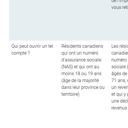
de l’imp
vous ret
Qui peut ouvrir un tel
Résidents canadiens
Les rési
compte ?
qui ont un numéro
canadie
d’assurance sociale
numéro 
(NAS) et qui ont au
sociale 
moins 18 ou 19 ans
âgés de
(âge de la majorité
71 ans,
dans leur province ou
un reve
territoire)
et qui y
une décl
revenus