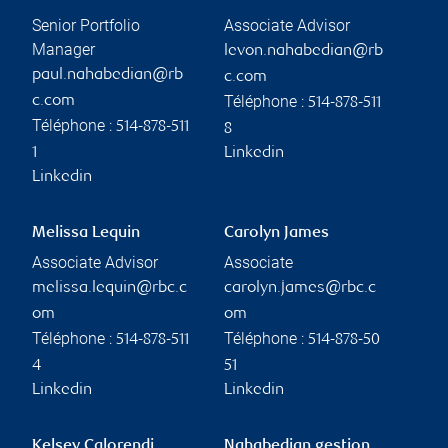
Senior Portfolio
Associate Advisor
Manager
levon.nahabedian@rb
paul.nahabedian@rb
c.com
Téléphone :
c.com
514-878-511
Téléphone :
514-878-511
8
1
Linkedin
Linkedin
Melissa Lequin
Carolyn James
Associate Advisor
Associate
melissa.lequin@rbc.c
carolyn.james@rbc.c
om
om
Téléphone :
Téléphone :
514-878-511
514-878-50
4
51
Linkedin
Linkedin
Kelsey Calorendi
Nahabedian gestion