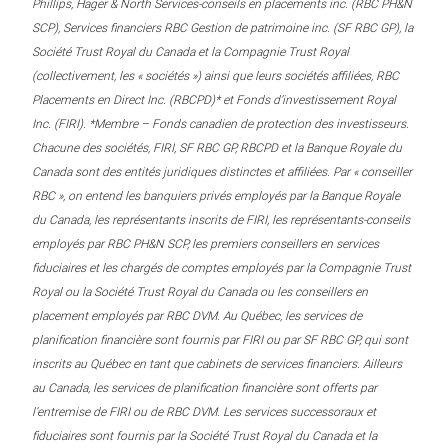
Phillips, Hager & North Services-conseils en placements inc. (RBC PH&N
SCP), Services financiers RBC Gestion de patrimoine inc. (SF RBC GP), la
Société Trust Royal du Canada et la Compagnie Trust Royal
(collectivement, les « sociétés ») ainsi que leurs sociétés affiliées, RBC
Placements en Direct Inc. (RBCPD)* et Fonds d’investissement Royal
Inc. (FIRI). *Membre – Fonds canadien de protection des investisseurs.
Chacune des sociétés, FIRI, SF RBC GP, RBCPD et la Banque Royale du
Canada sont des entités juridiques distinctes et affiliées. Par « conseiller
RBC », on entend les banquiers privés employés par la Banque Royale
du Canada, les représentants inscrits de FIRI, les représentants-conseils
employés par RBC PH&N SCP, les premiers conseillers en services
fiduciaires et les chargés de comptes employés par la Compagnie Trust
Royal ou la Société Trust Royal du Canada ou les conseillers en
placement employés par RBC DVM. Au Québec, les services de
planification financière sont fournis par FIRI ou par SF RBC GP, qui sont
inscrits au Québec en tant que cabinets de services financiers. Ailleurs
au Canada, les services de planification financière sont offerts par
l’entremise de FIRI ou de RBC DVM. Les services successoraux et
fiduciaires sont fournis par la Société Trust Royal du Canada et la