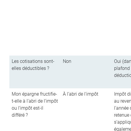
Les cotisations sont-
Non
Oui (dan
elles déductibles ?
plafond
déducti
Mon épargne fructifie-
À l’abri de l’impôt
Impôt di
t-elle à l’abri de l’impôt
au reve
ou l’impôt est-il
l’année d
différé ?
retenue
s’appliq
égalemen