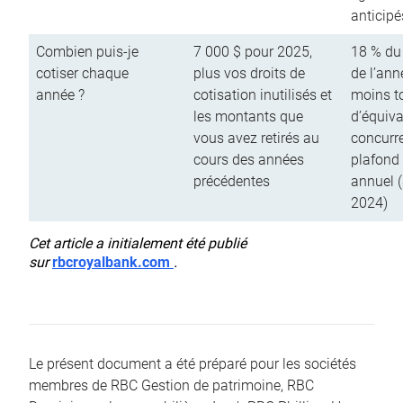
anticipé
Combien puis-je
7 000 $ pour 2025,
18 % du
cotiser chaque
plus vos droits de
de l’ann
année ?
cotisation inutilisés et
moins to
les montants que
d’équiva
vous avez retirés au
concurr
cours des années
plafond 
précédentes
annuel 
2024)
Cet article a initialement été publié
sur
rbcroyalbank.com
.
Le présent document a été préparé pour les sociétés
membres de RBC Gestion de patrimoine, RBC