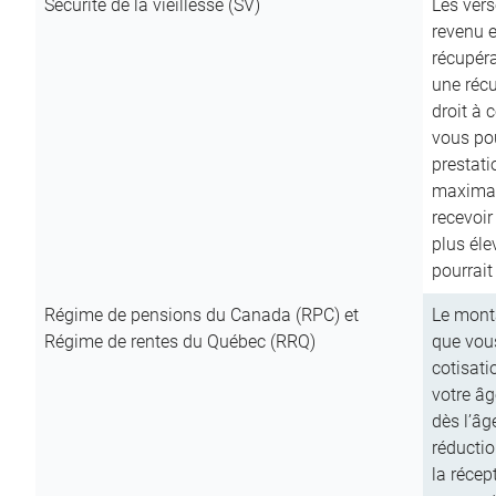
Sécurité de la vieillesse (SV)
Les vers
revenu e
récupéra
une récu
droit à 
vous pou
prestati
maximale
recevoi
plus él
pourrait
Régime de pensions du Canada (RPC) et
Le mont
Régime de rentes du Québec (RRQ)
que vous
cotisati
votre âg
dès l’âg
réducti
la récep