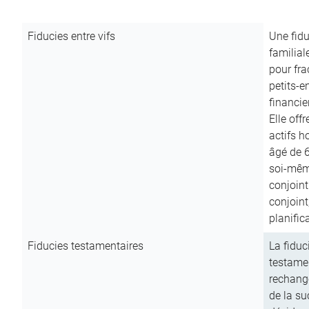
Fiducies entre vifs
Une fidu
familial
pour fra
petits-e
financie
Elle off
actifs h
âgé de 6
soi-mêm
conjoint
conjoin
planific
Fiducies testamentaires
La fiduc
testamen
rechange
de la su