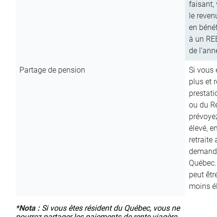
faisant,
le reven
en bénéf
à un RE
de l’ann
Partage de pension
Si vous 
plus et 
prestat
ou du R
prévoyez
élevé, e
retraite
demande
Québec. 
peut êtr
moins é
*
Nota :
Si vous êtes résident du Québec, vous ne
pourrez partager les paiements de rente viagère