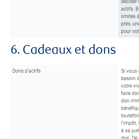
décider 
actifs. 
limités 
près, un
pour vot
6. Cadeaux et dons
Dons d’actifs
Si vous
besoin d
votre vi
faire do
don immé
bénéfiqu
toutefoi
l’impôt,
à sa ju
don. De p