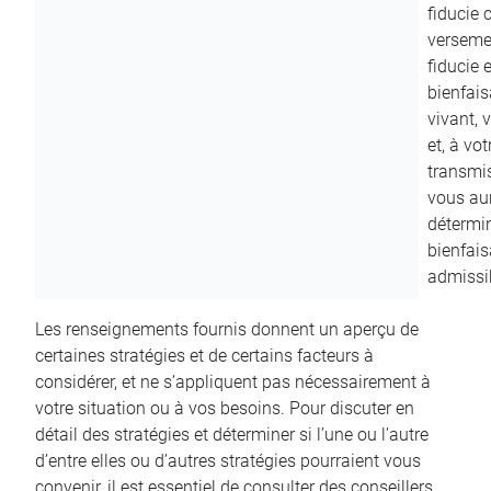
fiducie c
versemen
fiducie 
bienfais
vivant, 
et, à vo
transmi
vous aur
détermin
bienfais
admissib
Les renseignements fournis donnent un aperçu de
certaines stratégies et de certains facteurs à
considérer, et ne s’appliquent pas nécessairement à
votre situation ou à vos besoins. Pour discuter en
détail des stratégies et déterminer si l’une ou l’autre
d’entre elles ou d’autres stratégies pourraient vous
convenir, il est essentiel de consulter des conseillers