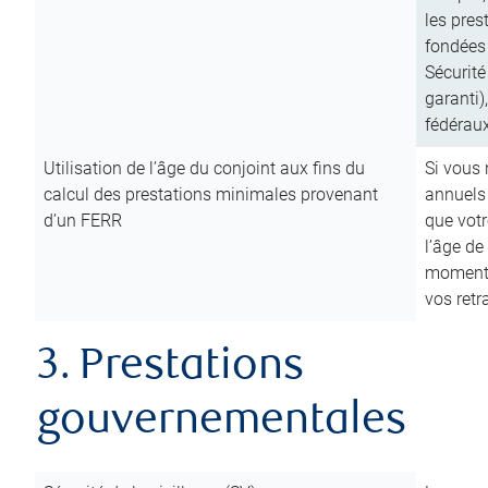
les pres
fondées 
Sécurité
garanti)
fédéraux
Utilisation de l’âge du conjoint aux fins du
Si vous
calcul des prestations minimales provenant
annuels
d’un FERR
que votr
l’âge de
moment d
vos ret
3. Prestations
gouvernementales