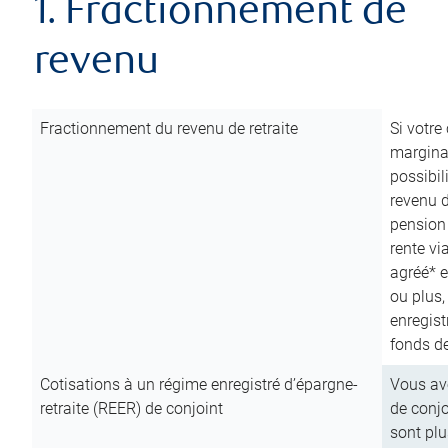
1. Fractionnement de
revenu
Fractionnement du revenu de retraite
Si votre
marginal
possibil
revenu 
pension
rente vi
agréé* e
ou plus,
enregist
fonds de
Cotisations à un régime enregistré d’épargne-
Vous ave
retraite (REER) de conjoint
de conjo
sont plu