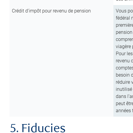
Crédit d’impôt pour revenu de pension
Vous pou
fédéral 
première
pension
comprend
viagère 
Pour les
revenu 
comptes
besoin d
réduire 
inutilis
dans l’a
peut êtr
années f
5. Fiducies