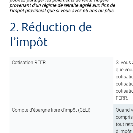
provenant d’un régime de retraite agréé aux fins de
l’impôt provincial que si vous avez 65 ans ou plus.
2. Réduction de
l’impôt
Cotisation REER
Si vous 
que vous
cotisati
cotisati
cotisati
FERR.
Compte d’épargne libre d’impôt (CELI)
Quand vo
compris 
tout ret
d’impôt,