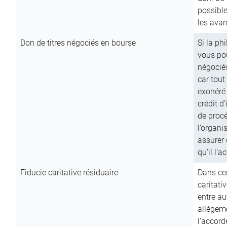
possible
les avan
Don de titres négociés en bourse
Si la ph
vous pou
négocié
car tout
exonéré
crédit d
de procé
l’organi
assurer 
qu’il l’a
Fiducie caritative résiduaire
Dans cer
caritati
entre au
allégeme
l’accord