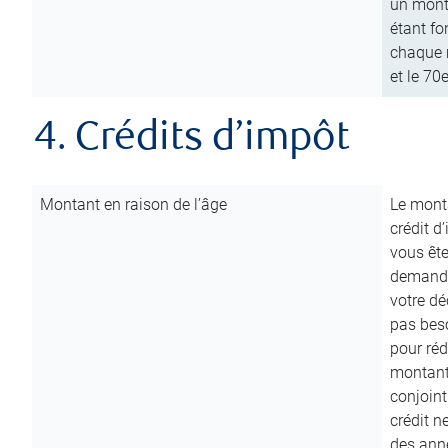
un mont
étant fo
chaque m
et le 70
4. Crédits d’impôt
Montant en raison de l’âge
Le monta
crédit d
vous êt
demande
votre dé
pas beso
pour réd
montant 
conjoint
crédit n
des anné