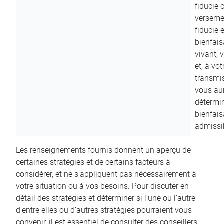
fiducie c
versemen
fiducie 
bienfais
vivant, 
et, à vo
transmi
vous aur
détermin
bienfais
admissib
Les renseignements fournis donnent un aperçu de
certaines stratégies et de certains facteurs à
considérer, et ne s’appliquent pas nécessairement à
votre situation ou à vos besoins. Pour discuter en
détail des stratégies et déterminer si l’une ou l’autre
d’entre elles ou d’autres stratégies pourraient vous
convenir, il est essentiel de consulter des conseillers