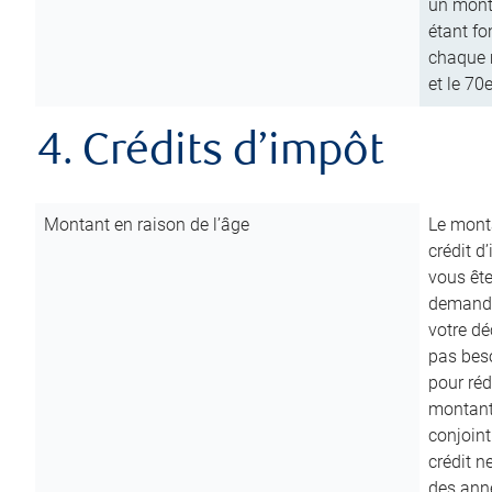
un mont
étant fo
chaque m
et le 70
4. Crédits d’impôt
Montant en raison de l’âge
Le monta
crédit d
vous êt
demande
votre dé
pas beso
pour réd
montant 
conjoint
crédit n
des anné