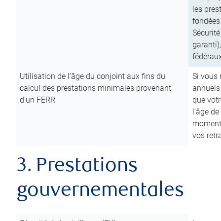
les pres
fondées 
Sécurité
garanti)
fédéraux
Utilisation de l’âge du conjoint aux fins du
Si vous
calcul des prestations minimales provenant
annuels
d’un FERR
que votr
l’âge de
moment d
vos ret
3. Prestations
gouvernementales