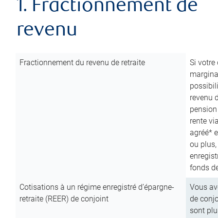
1. Fractionnement de
revenu
Fractionnement du revenu de retraite
Si votre
marginal
possibil
revenu 
pension
rente vi
agréé* e
ou plus,
enregist
fonds de
Cotisations à un régime enregistré d’épargne-
Vous ave
retraite (REER) de conjoint
de conjo
sont plu