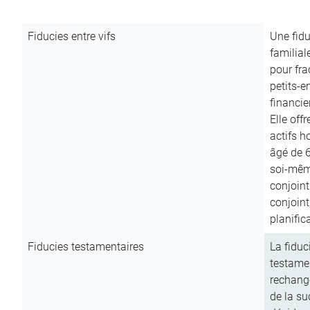
Fiducies entre vifs
Une fidu
familial
pour fra
petits-e
financie
Elle off
actifs h
âgé de 6
soi-mêm
conjoint
conjoin
planific
Fiducies testamentaires
La fiduc
testamen
rechange
de la su