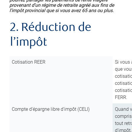
provenant d’un régime de retraite agréé aux fins de
l’impôt provincial que si vous avez 65 ans ou plus.
2. Réduction de
l’impôt
Cotisation REER
Si vous 
que vous
cotisati
cotisati
cotisati
FERR.
Compte d’épargne libre d’impôt (CELI)
Quand vo
compris 
tout ret
d’impôt,