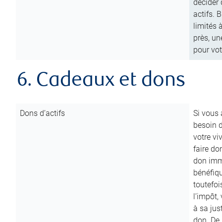
décider 
actifs. 
limités 
près, un
pour vot
6. Cadeaux et dons
Dons d’actifs
Si vous
besoin d
votre vi
faire do
don immé
bénéfiqu
toutefoi
l’impôt,
à sa ju
don. De p