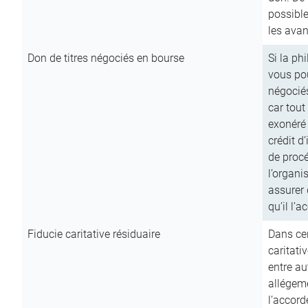
possible
les avan
Don de titres négociés en bourse
Si la ph
vous pou
négocié
car tout
exonéré
crédit d
de procé
l’organi
assurer 
qu’il l’a
Fiducie caritative résiduaire
Dans cer
caritati
entre au
allégeme
l’accord