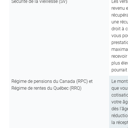
Sécurité de la vieillesse (SV)
Les vers
revenu e
récupéra
une récu
droit à 
vous pou
prestati
maximale
recevoi
plus él
pourrait
Régime de pensions du Canada (RPC) et
Le mont
Régime de rentes du Québec (RRQ)
que vous
cotisati
votre âg
dès l’âg
réducti
la récep