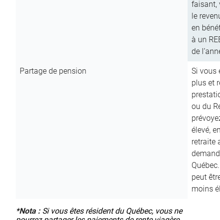
faisant,
le reven
en bénéf
à un RE
de l’ann
Partage de pension
Si vous 
plus et 
prestat
ou du R
prévoyez
élevé, e
retraite
demande
Québec. 
peut êtr
moins é
*
Nota :
Si vous êtes résident du Québec, vous ne
pourrez partager les paiements de rente viagère