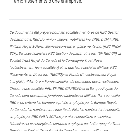
amortissements d’une entreprise.
Ce document a été préparé pour les sociétés membres de RBC Gestion
de patrimoine, RBC Dominion valeurs mobilières Inc. (RBC DVM)*, RBC
Phillips, Hager & North Services-conseils en placements inc. (RBC PH&N
SCP), Services financiers RBC Gestion de patrimoine inc. (SF RBC GP), la
Société Trust Royal du Canada et la Compagnie Trust Royal
(collectivement, les « sociétés ») ainsi que leurs sociétés affiliées, RBC
Placements en Direct Inc. (RBCPD)* et Fonds d’investissement Royal
Inc. (FIRI). *Membre – Fonds canadien de protection des investisseurs.
Chacune des sociétés, FIRI, SF RBC GP, RBCPD et la Banque Royale du
Canada sont des entités juridiques distinctes et affiliées. Par « conseiller
RBC », on entend les banquiers privés employés par la Banque Royale
du Canada, les représentants inscrits de FIRI, les représentants-conseils
employés par RBC PH&N SCP, les premiers conseillers en services
fiduciaires et les chargés de comptes employés par la Compagnie Trust
Royal ou la Société Trust Royal du Canada ou les conseillers en