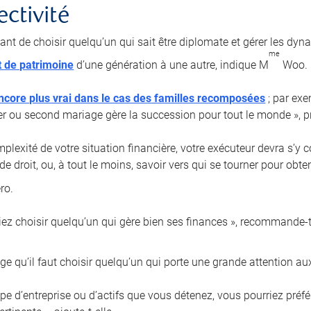
ectivité
tant de choisir quelqu’un qui sait être diplomate et gérer les dyn
me
t de patrimoine
d’une génération à une autre, indique M
Woo.
ncore plus vrai dans le cas des familles recomposées
; par exe
er ou second mariage gère la succession pour tout le monde », pr
plexité de votre situation financière, votre exécuteur devra s’y 
de droit, ou, à tout le moins, savoir vers qui se tourner pour obt
ro.
iez choisir quelqu’un qui gère bien ses finances », recommande-t-
e qu’il faut choisir quelqu’un qui porte une grande attention aux
type d’entreprise ou d’actifs que vous détenez, vous pourriez pré