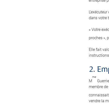
entreprise pe
L’exécuteur
dans votre t
« Votre exéc
proches », 
Elle fait va
instructions
2. E
me
M
Guerrie
membre de s
connaissait 
vendre la m