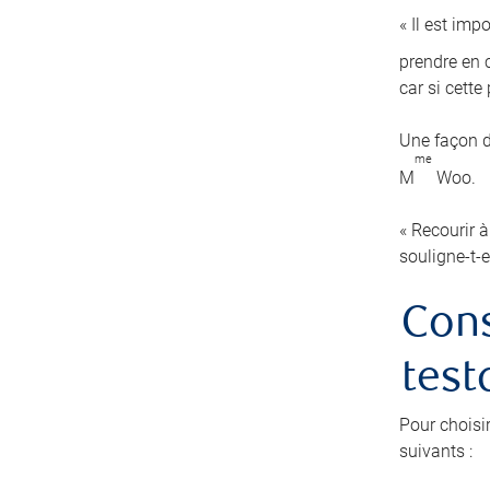
« Il est imp
prendre en c
car si cett
Une façon d
me
M
Woo.
« Recourir à
souligne-t-e
Cons
test
Pour choisi
suivants :