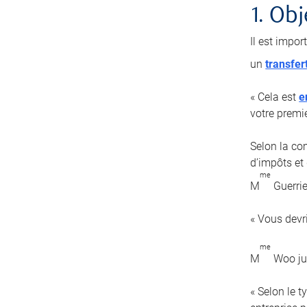
1. Obj
Il est impor
un
transfer
« Cela est
e
votre premi
Selon la com
d’impôts et 
me
M
Guerrie
« Vous devr
me
M
Woo jug
« Selon le 