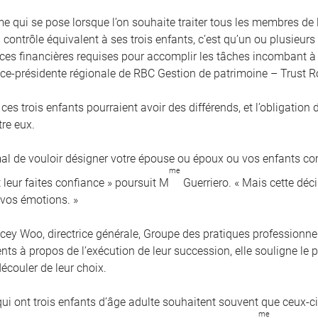
me qui se pose lorsque l’on souhaite traiter tous les membres de
contrôle équivalent à ses trois enfants, c’est qu’un ou plusieurs
es financières requises pour accomplir les tâches incombant à 
vice-présidente régionale de RBC Gestion de patrimoine – Trust R
 ces trois enfants pourraient avoir des différends, et l’obligation
tre eux.
rmal de vouloir désigner votre épouse ou époux ou vos enfants 
me
 leur faites confiance » poursuit M
Guerriero. « Mais cette déci
 vos émotions. »
cey Woo, directrice générale, Groupe des pratiques professionnel
ients à propos de l’exécution de leur succession, elle souligne l
écouler de leur choix.
qui ont trois enfants d’âge adulte souhaitent souvent que ceux-
me