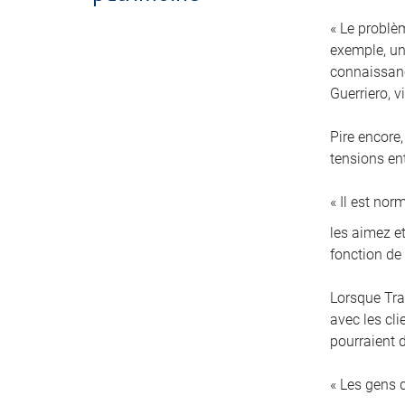
« Le problè
exemple, un 
connaissanc
Guerriero, 
Pire encore,
tensions en
« Il est no
les aimez et
fonction de
Lorsque Tra
avec les cl
pourraient d
« Les gens 