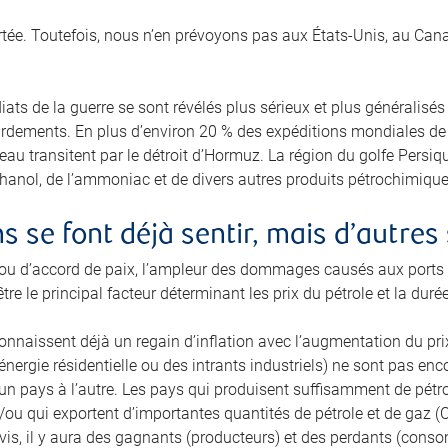
tée. Toutefois, nous n’en prévoyons pas aux États‑Unis, au Canad
ts de la guerre se sont révélés plus sérieux et plus généralisés
dements. En plus d’environ 20 % des expéditions mondiales de pé
eau transitent par le détroit d’Hormuz. La région du golfe Persi
hanol, de l’ammoniac et de divers autres produits pétrochimiques
 se font déjà sentir, mais d’autres 
u d’accord de paix, l’ampleur des dommages causés aux ports et
tre le principal facteur déterminant les prix du pétrole et la duré
nnaissent déjà un regain d’inflation avec l’augmentation du prix
’énergie résidentielle ou des intrants industriels) ne sont pas en
 d’un pays à l’autre. Les pays qui produisent suffisamment de pétr
/ou qui exportent d’importantes quantités de pétrole et de gaz (C
avis, il y aura des gagnants (producteurs) et des perdants (cons