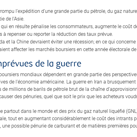
terrompu l’expédition d’une grande partie du pétrole, du gaz natur
ie de l’Asie.
on qui en résulte pénalise les consommateurs, augmente le coût d
s à repenser ou reporter la réduction des taux prévue.
da et la Chine devraient éviter une récession; en ce qui concerne
raient affecter les marchés boursiers en cette année électorale 
prévues de la guerre
boursiers mondiaux dépendent en grande partie des perspectives
ives de l’économie américaine. La guerre en Iran a brusquement 
 de millions de barils de pétrole brut de la chaîne d’approvisio
 causer des pénuries, quel que soit le prix que les acheteurs vo
ce partout dans le monde et des prix du gaz naturel liquéfié (GN
le, tout en augmentant considérablement le coût des intrants po
 une possible pénurie de carburant et de matières premières pourr