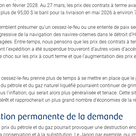
ison en février 2028. Au 27 mars, les prix des contrats à terme 
 plus de 95,00 $ le baril pour la livraison en mai 2026 à environ 
semblent présumer qu’un cessez-le-feu ou une entente de paix s
gressive de la navigation des navires-citernes dans le détroit d’
gées. Entre-temps, nous pensons que les prix des contrats à term
t l’expédition a été suspendue trouveront d’autres voies d’accè
 choc sur les prix à court terme et que l’augmentation des prix e
 cessez-le-feu prenne plus de temps à se mettre en place que le pr
du pétrole et du gaz naturel liquéfié pourraient continuer de gri
us l’inflation, qui serait alors plus généralisée et tenace. Cette 
intérêt et rapprocherait un plus grand nombre d’économies de la r
ction permanente de la demande
 prix du pétrole et du gaz pourrait provoquer une destruction e
a conservation et à la substitution. Le Japon par exemple, qui i