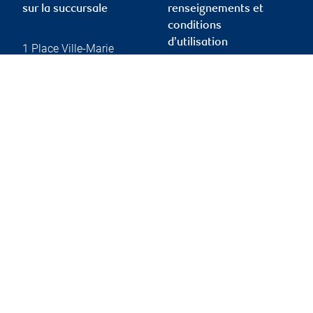
sur la succursale
renseignements et
conditions
d’utilisation
1 Place Ville-Marie
3e étage
Montréal
,
QC
,
H3B 4R8
Protection des
renseignements et
Website
sécurité
Conditions d’utilisation
Accessibilité
Rapport Info-conseiller
de l’OCRI
Membre – Fonds
canadien de protection
des investisseurs
Publicité et témoins
Liens vers les sites en
français