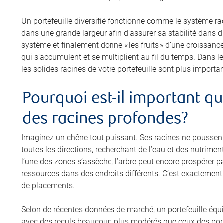
Un portefeuille diversifié fonctionne comme le système raci
dans une grande largeur afin d’assurer sa stabilité dans di
système et finalement donne « les fruits » d’une croissance
qui s’accumulent et se multiplient au fil du temps. Dans le 
les solides racines de votre portefeuille sont plus import
Pourquoi est-il important que
des racines profondes?
Imaginez un chêne tout puissant. Ses racines ne poussent p
toutes les directions, recherchant de l’eau et des nutrim
l’une des zones s’assèche, l’arbre peut encore prospérer pa
ressources dans des endroits différents. C’est exactement l
de placements.
Selon de récentes données de marché, un portefeuille équil
avec des reculs beaucoup plus modérés que ceux des porte