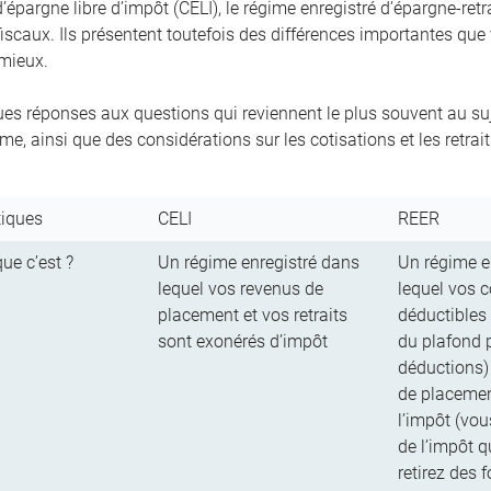
épargne libre d’impôt (CELI), le régime enregistré d’épargne-retr
iscaux. Ils présentent toutefois des différences importantes que
 mieux.
ues réponses aux questions qui reviennent le plus souvent au suje
e, ainsi que des considérations sur les cotisations et les retrait
tiques
CELI
REER
ue c’est ?
Un régime enregistré dans
Un régime e
lequel vos revenus de
lequel vos c
placement et vos retraits
déductibles 
sont exonérés d’impôt
du plafond 
déductions)
de placement
l’impôt (vo
de l’impôt 
retirez des 