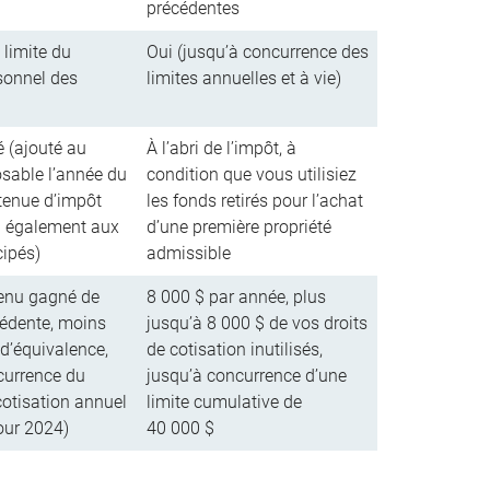
précédentes
 limite du
Oui (jusqu’à concurrence des
sonnel des
limites annuelles et à vie)
é (ajouté au
À l’abri de l’impôt, à
sable l’année du
condition que vous utilisiez
retenue d’impôt
les fonds retirés pour l’achat
a également aux
d’une première propriété
cipés)
admissible
enu gagné de
8 000 $ par année, plus
cédente, moins
jusqu’à 8 000 $ de vos droits
 d’équivalence,
de cotisation inutilisés,
currence du
jusqu’à concurrence d’une
cotisation annuel
limite cumulative de
our 2024)
40 000 $