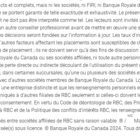
ts et complets, mais ni les sociétés, ni FIRI, ni Banque Royale d
 se portent garants de telle exactitude et exhaustivité. Le prés
et ne doit pas être interprété comme tel. Les lecteurs sont invités 
un autre conseiller professionnel avant de mettre en œuvre une str
s décisions seront fondées sur l’information à jour. Les taux d’in
 d’autres facteurs affectant les placements sont susceptibles de
 de placement ; ils ne doivent servir qu’à des fins de discussion a
oyale du Canada ou ses sociétés affiliées, ni toute autre perso
e perte directe ou indirecte découlant de l’utilisation du présen
e, dans certaines succursales, qu’une ou plusieurs des sociétés e
vec d’autres sociétés membres de Banque Royale du Canada. Lors
t une entreprise distincte et que les renseignements personnels 
qués à d’autres filiales de RBC seulement si celles-ci doivent le
r consentement. En vertu du Code de déontologie de RBC, des Pr
à RBC et de la Politique des conflits d’intérêts RBC, les renseig
MC
 entre sociétés affiliées de RBC sans raison valable. ® /
Ma
isée(s) sous licence. © Banque Royale du Canada 2024
.
Tous dr