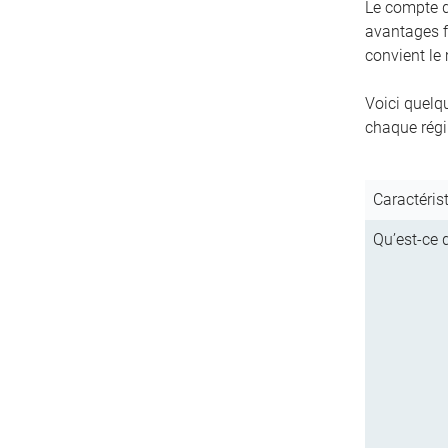
Le compte d’
avantages f
convient le
Voici quelq
chaque régim
Caractéris
Qu’est-ce q