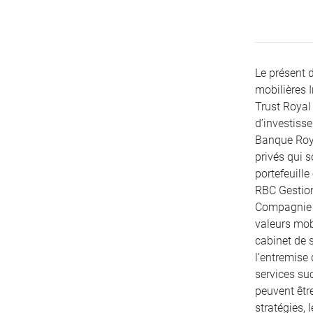
Le présent 
mobilières 
Trust Royal 
d’investiss
Banque Roya
privés qui 
portefeuille
RBC Gestion
Compagnie T
valeurs mobi
cabinet de s
l’entremise
services su
peuvent être
stratégies, 