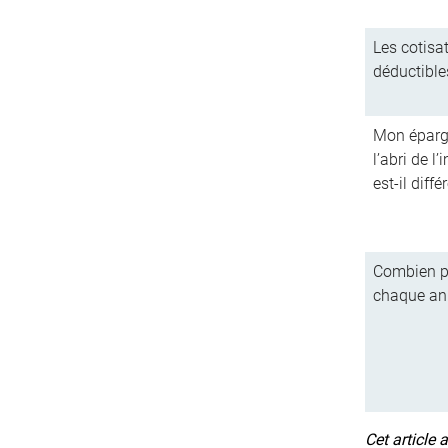
Les cotisa
déductible
Mon épargne
l’abri de l
est-il diffé
Combien pu
chaque an
Cet article 