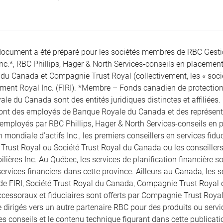
document a été préparé pour les sociétés membres de RBC Gest
Inc.*, RBC Phillips, Hager & North Services-conseils en placement
du Canada et Compagnie Trust Royal (collectivement, les « société
ement Royal Inc. (FIRI). *Membre – Fonds canadien de protection 
le du Canada sont des entités juridiques distinctes et affiliées.
sont des employés de Banque Royale du Canada et des représentan
 employés par RBC Phillips, Hager & North Services-conseils en pl
 mondiale d’actifs Inc., les premiers conseillers en services fid
rust Royal ou Société Trust Royal du Canada ou les conseille
lières Inc. Au Québec, les services de planification financière son
ervices financiers dans cette province. Ailleurs au Canada, les se
 de FIRI, Société Trust Royal du Canada, Compagnie Trust Royal
ccessoraux et fiduciaires sont offerts par Compagnie Trust Royal
 dirigés vers un autre partenaire RBC pour des produits ou servic
les conseils et le contenu technique figurant dans cette publicatio