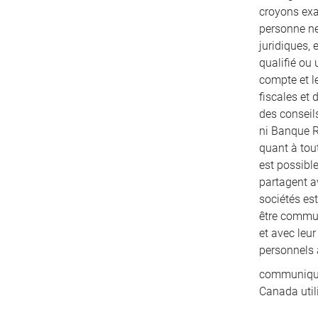
croyons exac
personne ne
juridiques, 
qualifié ou 
compte et le
fiscales et
des conseils
ni Banque R
quant à tout
est possibl
partagent a
sociétés es
être communi
et avec leu
personnels 
communiqués
Canada util