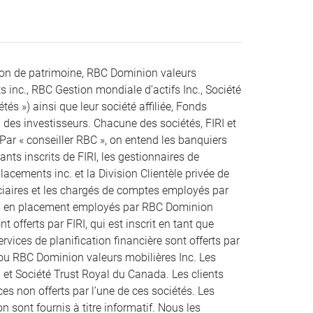
ion de patrimoine, RBC Dominion valeurs
s inc., RBC Gestion mondiale d’actifs Inc., Société
s ») ainsi que leur société affiliée, Fonds
des investisseurs. Chacune des sociétés, FIRI et
 Par « conseiller RBC », on entend les banquiers
ts inscrits de FIRI, les gestionnaires de
acements inc. et la Division Clientèle privée de
uciaires et les chargés de comptes employés par
rs en placement employés par RBC Dominion
t offerts par FIRI, qui est inscrit en tant que
rvices de planification financière sont offerts par
 ou RBC Dominion valeurs mobilières Inc. Les
 et Société Trust Royal du Canada. Les clients
es non offerts par l’une de ces sociétés. Les
n sont fournis à titre informatif. Nous les