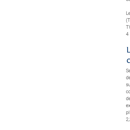
L
(
TW
4
S
d
su
co
de
e
pl
2,