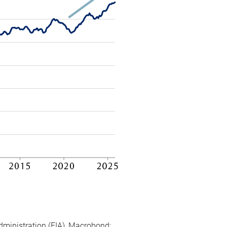
dministration (EIA), Macrobond;