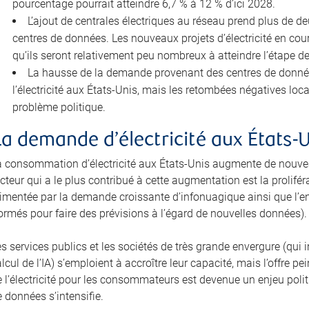
pourcentage pourrait atteindre 6,7 % à 12 % d’ici 2028.
L’ajout de centrales électriques au réseau prend plus de d
centres de données. Les nouveaux projets d’électricité en cour
qu’ils seront relativement peu nombreux à atteindre l’étape d
La hausse de la demande provenant des centres de données 
l’électricité aux États-Unis, mais les retombées négatives lo
problème politique.
La demande d’électricité aux États-
a consommation d’électricité aux États-Unis augmente de nouvea
cteur qui a le plus contribué à cette augmentation est la prolifé
limentée par la demande croissante d’infonuagique ainsi que l’e
ormés pour faire des prévisions à l’égard de nouvelles données).
es services publics et les sociétés de très grande envergure (qu
lcul de l’IA) s’emploient à accroître leur capacité, mais l’offre 
 l’électricité pour les consommateurs est devenue un enjeu politi
 données s’intensifie.