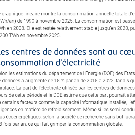
e graphique linéaire montre la consommation annuelle totale d’él
TWh/an) de 1990 à novembre 2025. La consommation est passée
h en 2008. Elle est restée relativement stable jusqu’en 2020, puis
 200 TWh en novembre 2025.
Les centres de données sont au cœur
consommation d’électricité
elon les estimations du département de l’Énergie (DOE) des États
e données a augmenté de 18 % par an de 2018 à 2023, tandis que 
rplace. La part de l’électricité utilisée par les centres de donné
urs de cette période et le DOE estime que cette part pourrait att
 certains facteurs comme la capacité informatique installée, l’effi
xigences en matière de refroidissement. Même si les semi-cond
us écoénergétiques, selon la société de recherche sans but lucra
3 fois par an, ce qui fait grimper la consommation globale.