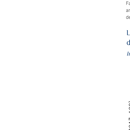
Fa
an
de
L
d
I