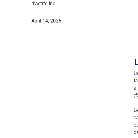
d’actifs Inc.
April 14, 2026
L
fa
a
(f
L
ca
de
de