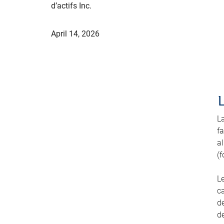
d’actifs Inc.
April 14, 2026
L
fa
a
(f
L
ca
de
de