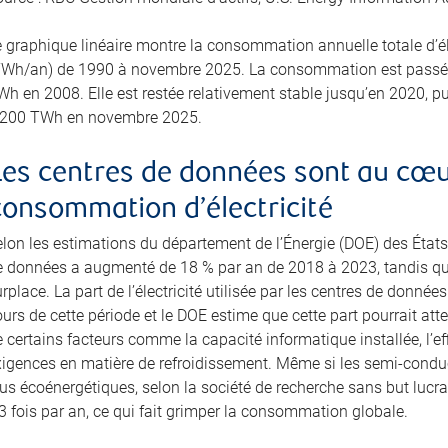
e graphique linéaire montre la consommation annuelle totale d’él
TWh/an) de 1990 à novembre 2025. La consommation est passée
h en 2008. Elle est restée relativement stable jusqu’en 2020, puis
 200 TWh en novembre 2025.
Les centres de données sont au cœur
consommation d’électricité
elon les estimations du département de l’Énergie (DOE) des États
e données a augmenté de 18 % par an de 2018 à 2023, tandis que 
rplace. La part de l’électricité utilisée par les centres de donné
urs de cette période et le DOE estime que cette part pourrait att
 certains facteurs comme la capacité informatique installée, l’effi
xigences en matière de refroidissement. Même si les semi-cond
us écoénergétiques, selon la société de recherche sans but lucra
3 fois par an, ce qui fait grimper la consommation globale.