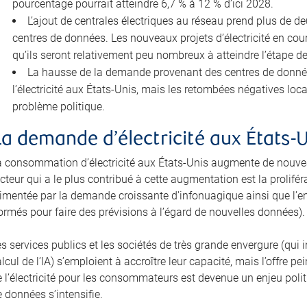
pourcentage pourrait atteindre 6,7 % à 12 % d’ici 2028.
L’ajout de centrales électriques au réseau prend plus de d
centres de données. Les nouveaux projets d’électricité en cour
qu’ils seront relativement peu nombreux à atteindre l’étape d
La hausse de la demande provenant des centres de données 
l’électricité aux États-Unis, mais les retombées négatives lo
problème politique.
La demande d’électricité aux États-
a consommation d’électricité aux États-Unis augmente de nouvea
cteur qui a le plus contribué à cette augmentation est la prolifé
limentée par la demande croissante d’infonuagique ainsi que l’e
ormés pour faire des prévisions à l’égard de nouvelles données).
es services publics et les sociétés de très grande envergure (qu
lcul de l’IA) s’emploient à accroître leur capacité, mais l’offre 
 l’électricité pour les consommateurs est devenue un enjeu politi
 données s’intensifie.