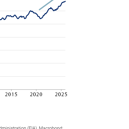
dministration (EIA), Macrobond;