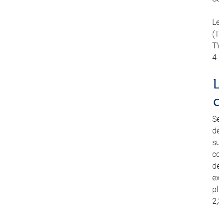
L
(
TW
4
S
d
su
co
de
e
pl
2,