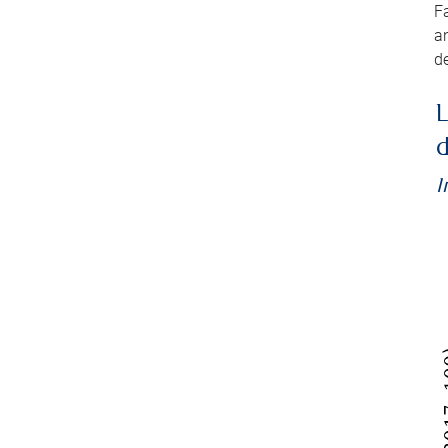
Fa
an
de
L
d
I