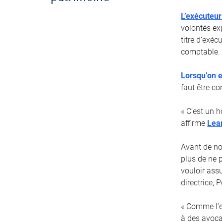
L’exécuteur
volontés ex
titre d’exé
comptable.
Lorsqu’on e
faut être co
« C’est un 
affirme
Lea
Avant de no
plus de ne 
vouloir ass
directrice,
« Comme l’ex
à des avoca