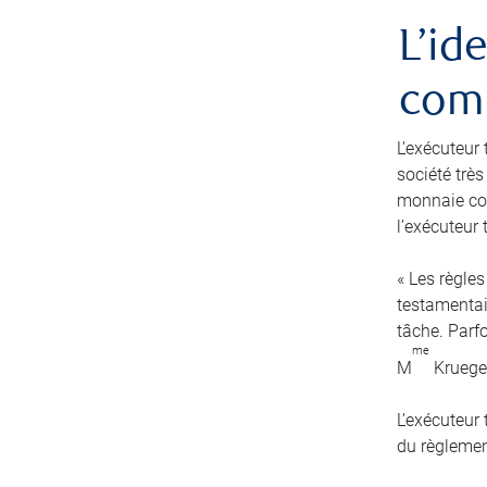
L’id
comm
L’exécuteur 
société très
monnaie cou
l’exécuteur
« Les règles
testamentair
tâche. Parfo
me
M
Kruege
L’exécuteur
du règlement