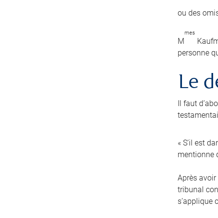
ou des omis
mes
M
Kaufma
personne qu
Le d
Il faut d’a
testamentair
« S’il est d
mentionne q
Après avoir 
tribunal co
s’applique 