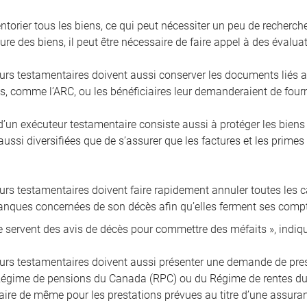
ventorier tous les biens, ce qui peut nécessiter un peu de recherch
ure des biens, il peut être nécessaire de faire appel à des évalu
urs testamentaires doivent aussi conserver les documents liés a
, comme l’ARC, ou les bénéficiaires leur demanderaient de fournir
’un exécuteur testamentaire consiste aussi à protéger les bien
ussi diversifiées que de s’assurer que les factures et les primes
rs testamentaires doivent faire rapidement annuler toutes les car
banques concernées de son décès afin qu’elles ferment ses compt
e servent des avis de décès pour commettre des méfaits », indi
urs testamentaires doivent aussi présenter une demande de prest
égime de pensions du Canada (RPC) ou du Régime de rentes du Q
 faire de même pour les prestations prévues au titre d’une assura