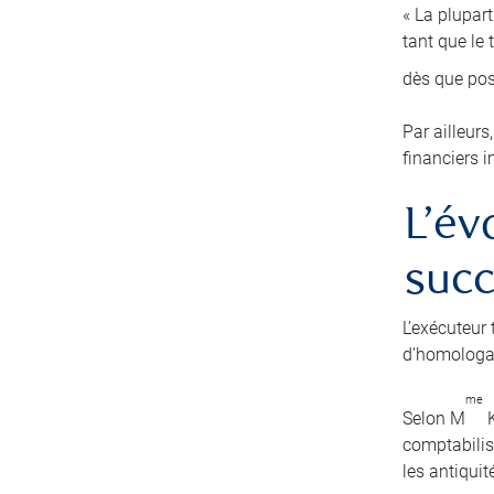
« La plupart
tant que le
dès que po
Par ailleurs
financiers i
L’év
suc
L’exécuteur 
d’homologat
me
Selon M
K
comptabilise
les antiquit