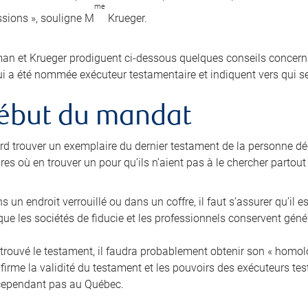
me
sions », souligne M
Krueger.
n et Krueger prodiguent ci-dessous quelques conseils concernan
i a été nommée exécuteur testamentaire et indiquent vers qui se
ébut du mandat
bord trouver un exemplaire du dernier testament de la personne dé
es où en trouver un pour qu’ils n’aient pas à le chercher partout
ans un endroit verrouillé ou dans un coffre, il faut s’assurer qu’il e
ue les sociétés de fiducie et les professionnels conservent gén
trouvé le testament, il faudra probablement obtenir son « homolog
nfirme la validité du testament et les pouvoirs des exécuteurs t
cependant pas au Québec.