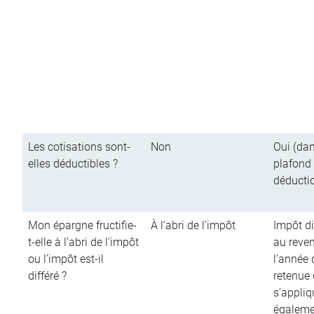
Les cotisations sont-
Non
Oui (dan
elles déductibles ?
plafond
déducti
Mon épargne fructifie-
À l’abri de l’impôt
Impôt di
t-elle à l’abri de l’impôt
au reve
ou l’impôt est-il
l’année d
différé ?
retenue
s’appliq
égalemen