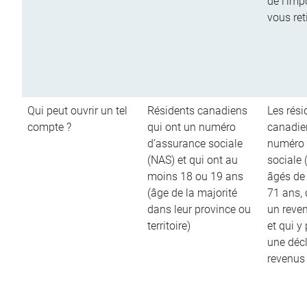
de l’imp
vous ret
Qui peut ouvrir un tel
Résidents canadiens
Les rési
compte ?
qui ont un numéro
canadie
d’assurance sociale
numéro 
(NAS) et qui ont au
sociale 
moins 18 ou 19 ans
âgés de
(âge de la majorité
71 ans,
dans leur province ou
un reve
territoire)
et qui y
une décl
revenus