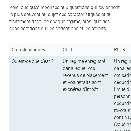
Voici quelques réponses aux questions qui reviennent
le plus souvent au sujet des caractéristiques et du
traitement fiscal de chaque régime, ainsi que des
considérations sur les cotisations et les retraits.
Caractéristiques
CELI
REER
Qu’est-ce que c’est ?
Un régime enregistré
Un régim
dans lequel vos
dans le
revenus de placement
cotisati
et vos retraits sont
déductib
exonérés d’impôt
limite d
personn
déductio
revenus
sont à l
(vous n