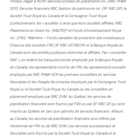
Phillips, Hager & North Services-conseils en placements inc. (RBC PH&N
SCP), Services financiers RBC Gestion de patrimoine inc. (SF RBC GP), la
Société Trust Royal du Canada et la Compagnie Trust Royal
(collectivement, les « sociétés ») ainsi que leurs sociétés affiliées, RBC
Placements en Direct Inc. (RBCPD)* et Fonds d’investissement Royal
Inc. (FIRI). *Membre – Fonds canadien de protection des investisseurs.
Chacune des sociétés, FIRI, SF RBC GP, RBCPD et la Banque Royale du
Canada sont des entités juridiques distinctes et affiliées. Par « conseiller
RBC », on entend les banquiers privés employés par la Banque Royale
du Canada, les représentants inscrits de FIRI, les représentants-conseils
employés par RBC PH&N SCP, les premiers conseillers en services
fiduciaires et les chargés de comptes employés par la Compagnie Trust
Royal ou la Société Trust Royal du Canada ou les conseillers en
placement employés par RBC DVM. Au Québec, les services de
planification financière sont fournis par FIRI ou par SF RBC GP, qui sont
inscrits au Québec en tant que cabinets de services financiers. Ailleurs
au Canada, les services de planification financière sont offerts par
l’entremise de FIRI ou de RBC DVM. Les services successoraux et
fiduciaires sont fournis par la Société Trust Royal du Canada et la