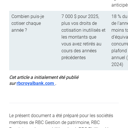
anticipé
Combien puis-je
7 000 $ pour 2025,
18 % du
cotiser chaque
plus vos droits de
de l’ann
année ?
cotisation inutilisés et
moins to
les montants que
d’équiva
vous avez retirés au
concurr
cours des années
plafond 
précédentes
annuel 
2024)
Cet article a initialement été publié
sur
rbcroyalbank.com
.
Le présent document a été préparé pour les sociétés
membres de RBC Gestion de patrimoine, RBC