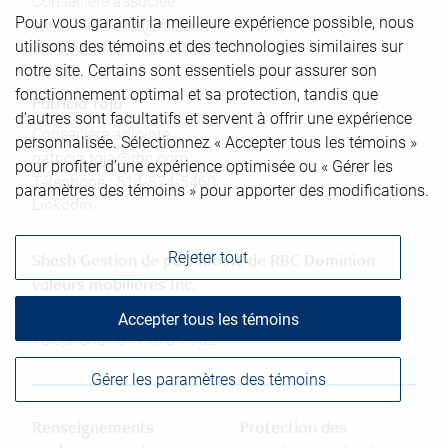
Conseillère associée
Pour vous garantir la meilleure expérience possible, nous
stella.alifierakis@rbc.com
utilisons des témoins et des technologies similaires sur
Téléphone :
514-874-1316
notre site. Certains sont essentiels pour assurer son
fonctionnement optimal et sa protection, tandis que
Patricia Toja
d’autres sont facultatifs et servent à offrir une expérience
Conseillère adjointe
personnalisée. Sélectionnez « Accepter tous les témoins »
patricia.toja@rbc.com
pour profiter d’une expérience optimisée ou « Gérer les
Téléphone :
514-874-5460
paramètres des témoins » pour apporter des modifications.
Linkedin
Rejeter tout
Shash Gestion de patrimoine de RBC Dominion
valeurs mobilières Inc.
omar.shash@rbc.com
Accepter tous les témoins
Téléphone :
514-878-7952
Gérer les paramètres des témoins
Renseignements
Protection des