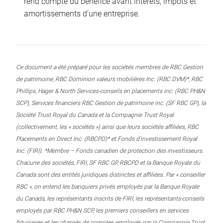
rend compte du bénéfice avant intérêts, impôts et
amortissements d’une entreprise.
Ce document a été préparé pour les sociétés membres de RBC Gestion
de patrimoine, RBC Dominion valeurs mobilières Inc. (RBC DVM)*, RBC
Phillips, Hager & North Services-conseils en placements inc. (RBC PH&N
SCP), Services financiers RBC Gestion de patrimoine inc. (SF RBC GP), la
Société Trust Royal du Canada et la Compagnie Trust Royal
(collectivement, les « sociétés ») ainsi que leurs sociétés affiliées, RBC
Placements en Direct Inc. (RBCPD)* et Fonds d’investissement Royal
Inc. (FIRI). *Membre – Fonds canadien de protection des investisseurs.
Chacune des sociétés, FIRI, SF RBC GP, RBCPD et la Banque Royale du
Canada sont des entités juridiques distinctes et affiliées. Par « conseiller
RBC », on entend les banquiers privés employés par la Banque Royale
du Canada, les représentants inscrits de FIRI, les représentants-conseils
employés par RBC PH&N SCP, les premiers conseillers en services
fiduciaires et les chargés de comptes employés par la Compagnie Trust