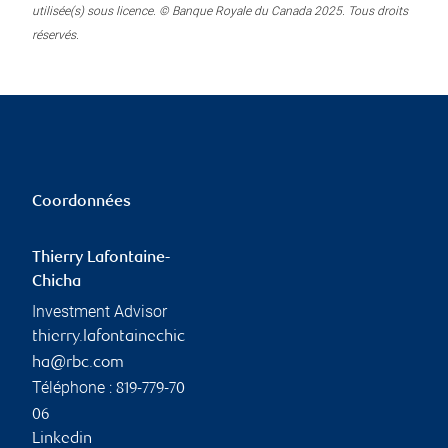
utilisée(s) sous licence. © Banque Royale du Canada 2025. Tous droits
réservés.
Coordonnées
Thierry Lafontaine-
Chicha
Investment Advisor
thierry.lafontainechic
ha@rbc.com
Téléphone :
819-779-70
06
Linkedin