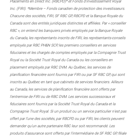
Placements en Direct Inc. (RBCPD)* et Fonds d’investissement Royal
Inc. (FIRI). *Membre – Fonds canadien de protection des investisseurs.
Chacune des sociétés, FIRI, SF RBC GP, RBCPD et la Banque Royale du
Canada sont des entités juridiques distinctes et affiliées. Par « conseiller
RBC », on entend les banquiers privés employés par la Banque Royale
du Canada, les représentants inscrits de FIRI, les représentants-conseils
employés par RBC PH&N SCP, les premiers conseillers en services
fiduciaires et les chargés de comptes employés par la Compagnie Trust
Royal ou la Société Trust Royal du Canada ou les conseillers en
placement employés par RBC DVM. Au Québec, les services de
planification financière sont fournis par FIRI ou par SF RBC GP, qui sont
inscrits au Québec en tant que cabinets de services financiers. Ailleurs
au Canada, les services de planification financière sont offerts par
l’entremise de FIRI ou de RBC DVM. Les services successoraux et
fiduciaires sont fournis par la Société Trust Royal du Canada et la
Compagnie Trust Royal. Si un produit ou un service particulier n’est pas
offert par l’une des sociétés, par RBCPD ou par FIRI, les clients peuvent
demander qu’un autre partenaire RBC leur soit recommandé. Les
produits d’assurance sont offerts par l’intermédiaire de SF RBC GP, filiale