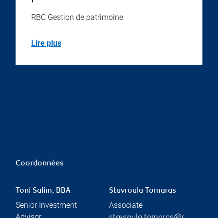
RBC Gestion de patrimoine
Lire plus
Coordonnées
Toni Salim, BBA
Stavroula Tomaras
Senior Investment
Associate
Advisor
stavroula.tomaras@r