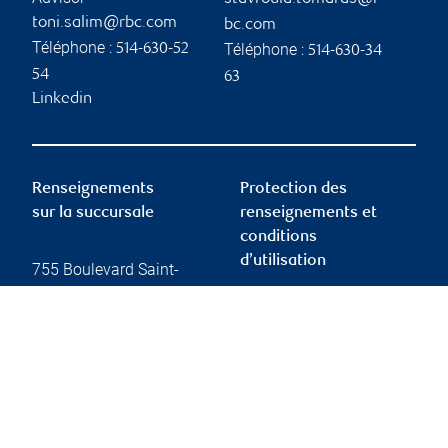
toni.salim@rbc.com
bc.com
Téléphone :
Téléphone :
514-630-52
514-630-34
54
63
Linkedin
Renseignements
Protection des
sur la succursale
renseignements et
conditions
d’utilisation
755 Boulevard Saint-
Jean
Suite 500
Protection des
Pointe-Claire
,
QC
,
H9R
renseignements et
5M9
sécurité
Conditions d’utilisation
755 Boulevard Saint-
Accessibilité
Jean
Rapport Info-conseiller