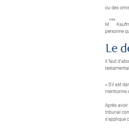
ou des omis
mes
M
Kaufma
personne qu
Le d
Il faut d’a
testamentair
« S’il est d
mentionne q
Après avoir 
tribunal co
s’applique 