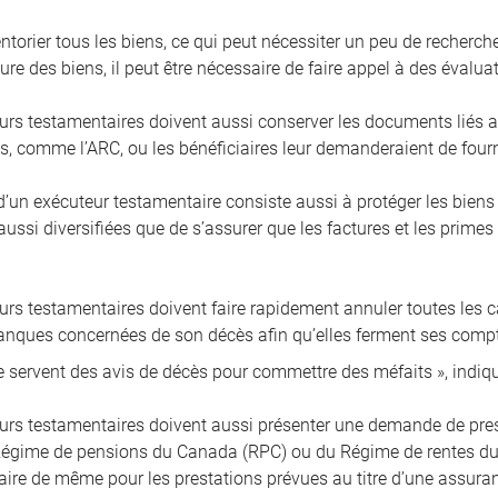
ventorier tous les biens, ce qui peut nécessiter un peu de recherch
ure des biens, il peut être nécessaire de faire appel à des évalu
urs testamentaires doivent aussi conserver les documents liés a
, comme l’ARC, ou les bénéficiaires leur demanderaient de fournir
’un exécuteur testamentaire consiste aussi à protéger les bien
ussi diversifiées que de s’assurer que les factures et les primes
rs testamentaires doivent faire rapidement annuler toutes les car
banques concernées de son décès afin qu’elles ferment ses compt
e servent des avis de décès pour commettre des méfaits », indi
urs testamentaires doivent aussi présenter une demande de prest
égime de pensions du Canada (RPC) ou du Régime de rentes du Q
 faire de même pour les prestations prévues au titre d’une assura