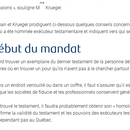
me
sions », souligne M
Krueger.
n et Krueger prodiguent ci-dessous quelques conseils concernan
i a été nommée exécuteur testamentaire et indiquent vers qui se
ébut du mandat
bord trouver un exemplaire du dernier testament de la personne dé
es où en trouver un pour qu’ils n’aient pas à le chercher partout
ans un endroit verrouillé ou dans un coffre, il faut s’assurer qu’il e
ue les sociétés de fiducie et les professionnels conservent gén
trouvé le testament, il faudra probablement obtenir son « homolog
nfirme la validité du testament et les pouvoirs des exécuteurs t
cependant pas au Québec.