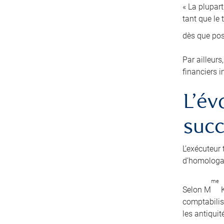
« La plupart
tant que le
dès que po
Par ailleurs
financiers i
L’év
suc
L’exécuteur 
d’homologat
me
Selon M
K
comptabilise
les antiquit