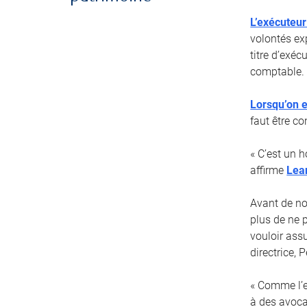
L’exécuteur
volontés ex
titre d’exé
comptable.
Lorsqu’on e
faut être co
« C’est un 
affirme
Lea
Avant de no
plus de ne 
vouloir ass
directrice,
« Comme l’ex
à des avoca