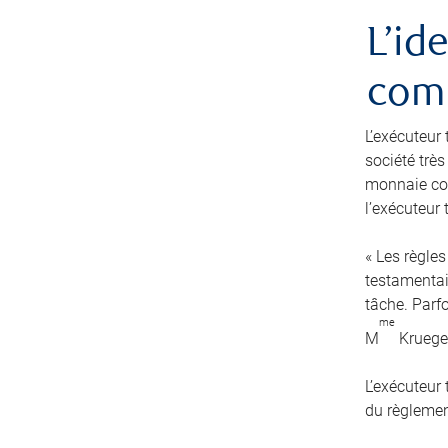
L’id
comm
L’exécuteur 
société très
monnaie cou
l’exécuteur
« Les règles
testamentair
tâche. Parfo
me
M
Kruege
L’exécuteur
du règlement