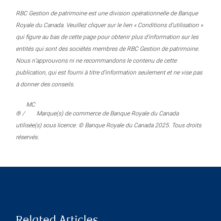
RBC Gestion de patrimoine est une division opérationnelle de Banque
Royale du Canada. Veuillez cliquer sur le lien « Conditions d’utilisation »
qui figure au bas de cette page pour obtenir plus d’information sur les
entités qui sont des sociétés membres de RBC Gestion de patrimoine.
Nous n’approuvons ni ne recommandons le contenu de cette
publication, qui est fourni à titre d’information seulement et ne vise pas
à donner des conseils.
MC
® /
Marque(s) de commerce de Banque Royale du Canada
utilisée(s) sous licence. © Banque Royale du Canada 2025. Tous droits
réservés.