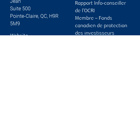
Jean
Rapport Info-conseiller
Suite 500
de l’OCRI
Pointe-Claire
,
QC
,
H9R
Membre – Fonds
5M9
canadien de protection
des investisseurs
Website
Publicité et témoins
Liens vers les sites en
français
Ouvrir une session
Guide d’ouverture de
session initiale
Vous tenir informé
RBC Dominion valeurs mobilières, © 2026