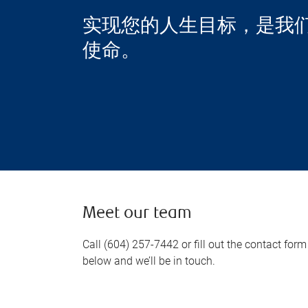
实现您的人生目标，是我
使命。
Meet our team
Call (604) 257-7442 or fill out the contact form
below and we’ll be in touch.