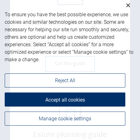
To ensure you have the best possible experience, we use
cookies and similar technologies on our site. Some are
Business owner's guide
necessary for helping our site run smoothly and securely,
others are optional and help us create customized
Ten key decisions for business owners
experiences. Select “Accept all cookies” for a more
optimized experience or select “Manage cookie settings” to
make a change.
Get the guide
Reject All
Accept all cookies
Manage cookie settings
Estate planning guide