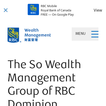
RBC Mobile
View
Royal Bank of Canada
FREE — On Google Play
MENU
The So Wealth
Management
Group of RBC
Dominion