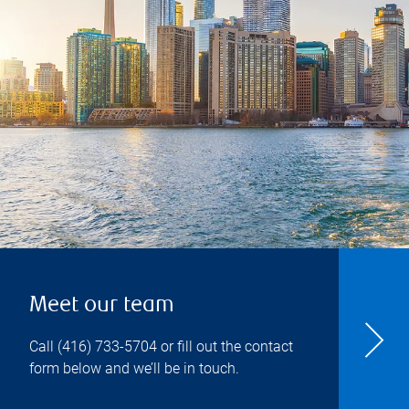
Meet our team
Call
(416) 733-5704
or fill out the contact
form below and we’ll be in touch.