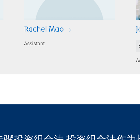
Rachel Mao
J
Assistant
A