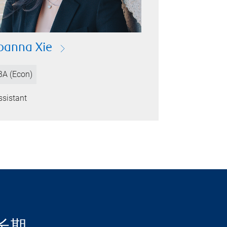
oanna Xie
BA (Econ)
ssistant