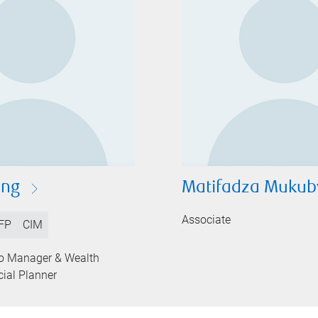
ong
Matifadza Mukub
Associate
FP
CIM
lio Manager & Wealth
cial Planner