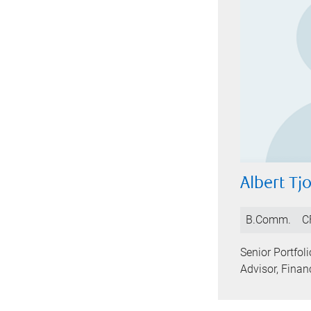
Albert Tj
B.Comm.
C
Senior Portfo
Advisor, Finan