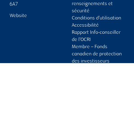
6A7
renseignements et
sécurité
Website
Conditions d’utilisation
Accessibilité
Rapport Info-conseiller
de l’OCRI
Membre – Fonds
canadien de protection
des investisseurs
Publicité et témoins
Liens vers les sites en
français
Ouvrir une session
Guide d’ouverture de
session initiale
Vous tenir informé