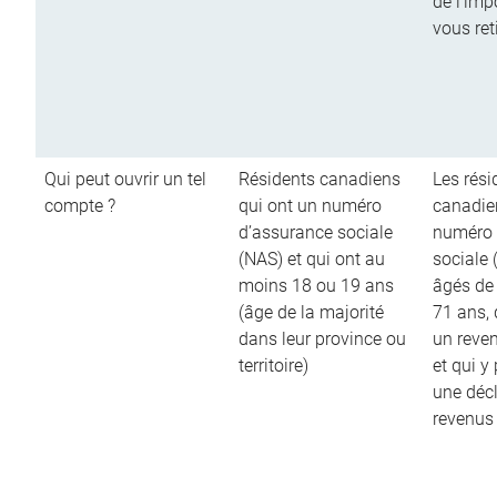
de l’imp
vous ret
Qui peut ouvrir un tel
Résidents canadiens
Les rési
compte ?
qui ont un numéro
canadie
d’assurance sociale
numéro 
(NAS) et qui ont au
sociale 
moins 18 ou 19 ans
âgés de
(âge de la majorité
71 ans,
dans leur province ou
un reve
territoire)
et qui y
une décl
revenus