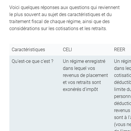
Voici quelques réponses aux questions qui reviennent
le plus souvent au sujet des caractéristiques et du
traitement fiscal de chaque régime, ainsi que des
considérations sur les cotisations et les retraits.
Caractéristiques
CELI
REER
Qu’est-ce que c’est ?
Un régime enregistré
Un régim
dans lequel vos
dans le
revenus de placement
cotisati
et vos retraits sont
déductib
exonérés d’impôt
limite d
personn
déductio
revenus
sont à l
(vous n