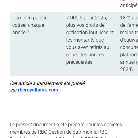
anticipé
Combien puis-je
7 000 $ pour 2025,
18 % du
cotiser chaque
plus vos droits de
de l’ann
année ?
cotisation inutilisés et
moins to
les montants que
d’équiva
vous avez retirés au
concurr
cours des années
plafond 
précédentes
annuel 
2024)
Cet article a initialement été publié
sur
rbcroyalbank.com
.
Le présent document a été préparé pour les sociétés
membres de RBC Gestion de patrimoine, RBC