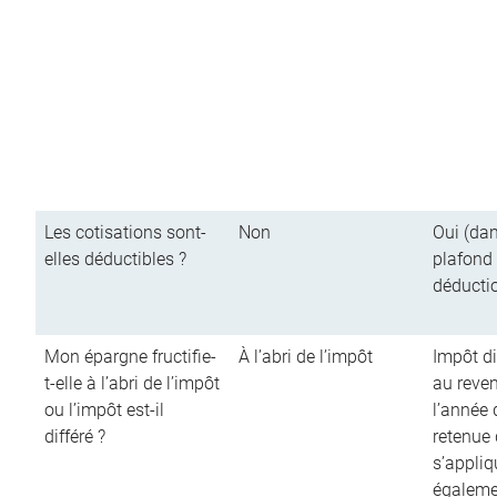
Les cotisations sont-
Non
Oui (dan
elles déductibles ?
plafond
déducti
Mon épargne fructifie-
À l’abri de l’impôt
Impôt di
t-elle à l’abri de l’impôt
au reve
ou l’impôt est-il
l’année d
différé ?
retenue
s’appliq
égalemen