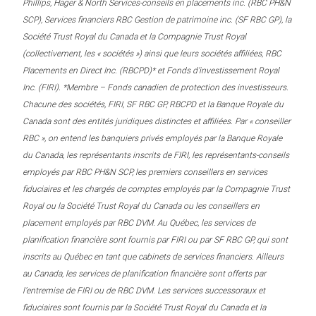
Phillips, Hager & North Services-conseils en placements inc. (RBC PH&N
SCP), Services financiers RBC Gestion de patrimoine inc. (SF RBC GP), la
Société Trust Royal du Canada et la Compagnie Trust Royal
(collectivement, les « sociétés ») ainsi que leurs sociétés affiliées, RBC
Placements en Direct Inc. (RBCPD)* et Fonds d’investissement Royal
Inc. (FIRI). *Membre – Fonds canadien de protection des investisseurs.
Chacune des sociétés, FIRI, SF RBC GP, RBCPD et la Banque Royale du
Canada sont des entités juridiques distinctes et affiliées. Par « conseiller
RBC », on entend les banquiers privés employés par la Banque Royale
du Canada, les représentants inscrits de FIRI, les représentants-conseils
employés par RBC PH&N SCP, les premiers conseillers en services
fiduciaires et les chargés de comptes employés par la Compagnie Trust
Royal ou la Société Trust Royal du Canada ou les conseillers en
placement employés par RBC DVM. Au Québec, les services de
planification financière sont fournis par FIRI ou par SF RBC GP, qui sont
inscrits au Québec en tant que cabinets de services financiers. Ailleurs
au Canada, les services de planification financière sont offerts par
l’entremise de FIRI ou de RBC DVM. Les services successoraux et
fiduciaires sont fournis par la Société Trust Royal du Canada et la