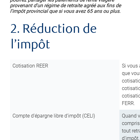
provenant d’un régime de retraite agréé aux fins de
l’impôt provincial que si vous avez 65 ans ou plus.
2. Réduction de
l’impôt
Cotisation REER
Si vous 
que vous
cotisati
cotisati
cotisati
FERR.
Compte d’épargne libre d’impôt (CELI)
Quand vo
compris 
tout ret
d’impôt,