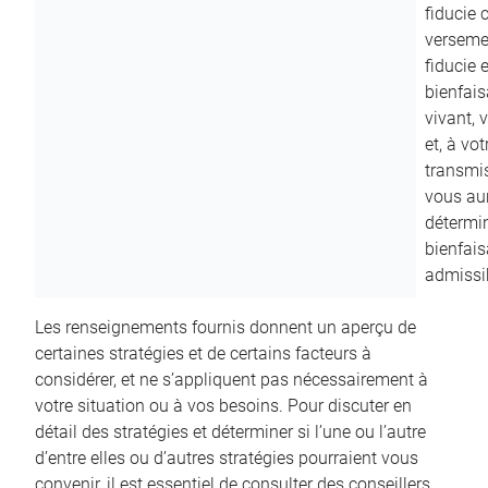
fiducie c
versemen
fiducie 
bienfais
vivant, 
et, à vo
transmi
vous aur
détermin
bienfais
admissib
Les renseignements fournis donnent un aperçu de
certaines stratégies et de certains facteurs à
considérer, et ne s’appliquent pas nécessairement à
votre situation ou à vos besoins. Pour discuter en
détail des stratégies et déterminer si l’une ou l’autre
d’entre elles ou d’autres stratégies pourraient vous
convenir, il est essentiel de consulter des conseillers