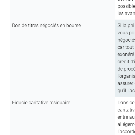
possible
les avan
Don de titres négociés en bourse
Si la ph
vous pou
négocié
car tout
exonéré
crédit d
de procé
l’organi
assurer 
qu’il l’a
Fiducie caritative résiduaire
Dans cer
caritati
entre au
allégeme
l’accord