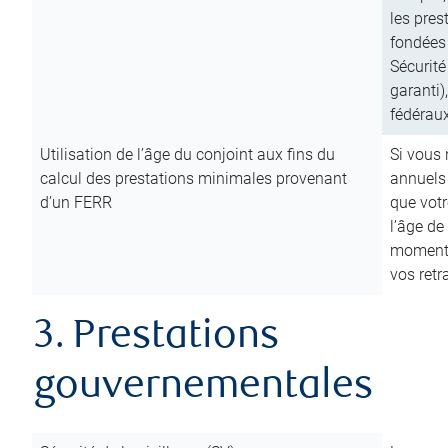
les pres
fondées 
Sécurité
garanti)
fédéraux
Utilisation de l’âge du conjoint aux fins du
Si vous
calcul des prestations minimales provenant
annuels
d’un FERR
que votr
l’âge de
moment d
vos ret
3. Prestations
gouvernementales