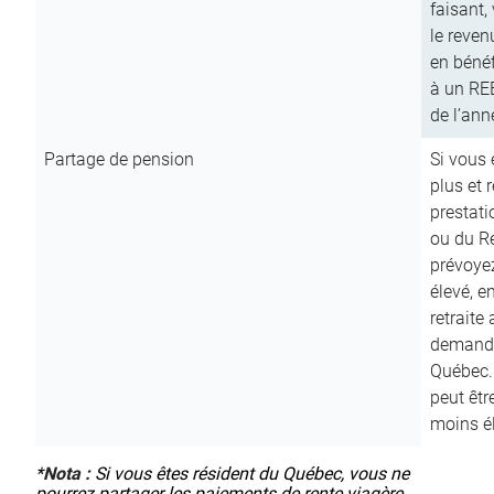
faisant,
le reven
en bénéf
à un RE
de l’ann
Partage de pension
Si vous 
plus et 
prestat
ou du R
prévoyez
élevé, e
retraite
demande
Québec. 
peut êtr
moins é
*
Nota :
Si vous êtes résident du Québec, vous ne
pourrez partager les paiements de rente viagère