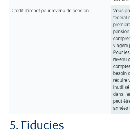
Crédit d’impôt pour revenu de pension
Vous pou
fédéral 
première
pension
comprend
viagère 
Pour les
revenu 
comptes
besoin d
réduire 
inutilis
dans l’a
peut êtr
années f
5. Fiducies