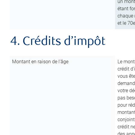
un mont
étant fo
chaque m
et le 70
4. Crédits d’impôt
Montant en raison de l’âge
Le monta
crédit d
vous êt
demande
votre dé
pas beso
pour réd
montant 
conjoint
crédit n
des anné