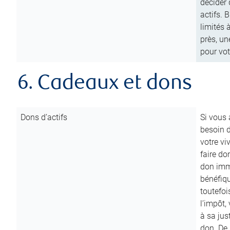
décider 
actifs. 
limités 
près, un
pour vot
6. Cadeaux et dons
Dons d’actifs
Si vous
besoin d
votre vi
faire do
don immé
bénéfiqu
toutefoi
l’impôt,
à sa ju
don. De p