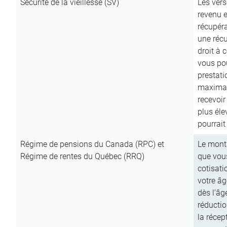
Sécurité de la vieillesse (SV)
Les vers
revenu e
récupéra
une récu
droit à 
vous pou
prestati
maximale
recevoi
plus él
pourrait
Régime de pensions du Canada (RPC) et
Le mont
Régime de rentes du Québec (RRQ)
que vous
cotisati
votre âg
dès l’âg
réducti
la récep