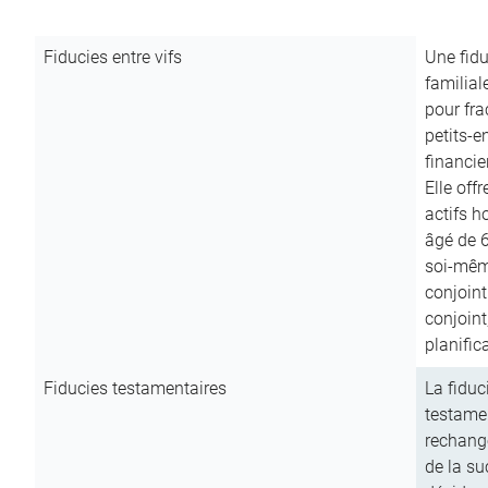
Fiducies entre vifs
Une fidu
familial
pour fra
petits-e
financie
Elle off
actifs h
âgé de 6
soi-mêm
conjoint
conjoin
planific
Fiducies testamentaires
La fiduc
testamen
rechange
de la su