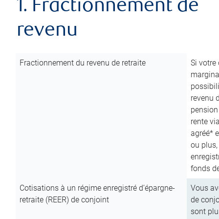
1. Fractionnement de
revenu
Fractionnement du revenu de retraite
Si votre
marginal
possibil
revenu 
pension
rente vi
agréé* e
ou plus,
enregist
fonds de
Cotisations à un régime enregistré d’épargne-
Vous ave
retraite (REER) de conjoint
de conjo
sont plu