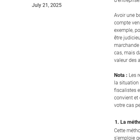
d’entreprise
July 21, 2025
Avoir une bo
compte vend
exemple, pou
être judicie
marchande d
cas, mais d
valeur des 
Nota :
Les r
la situation
fiscalistes 
convient et
votre cas p
1. La métho
Cette méthod
s’emploie g