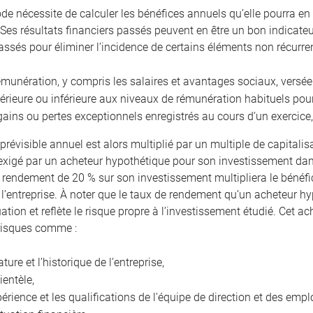
de nécessite de calculer les bénéfices annuels qu’elle pourra en 
 Ses résultats financiers passés peuvent en être un bon indicateur.
assés pour éliminer l’incidence de certains éléments non récur
émunération, y compris les salaires et avantages sociaux, versée
érieure ou inférieure aux niveaux de rémunération habituels po
gains ou pertes exceptionnels enregistrés au cours d’un exercice,
prévisible annuel est alors multiplié par un multiple de capitalis
xigé par un acheteur hypothétique pour son investissement dans
n rendement de 20 % sur son investissement multipliera le bénéfic
 l’entreprise. À noter que le taux de rendement qu’un acheteur hy
uation et reflète le risque propre à l’investissement étudié. Cet
risques comme :
ature et l’historique de l’entreprise,
lientèle,
périence et les qualifications de l’équipe de direction et des empl