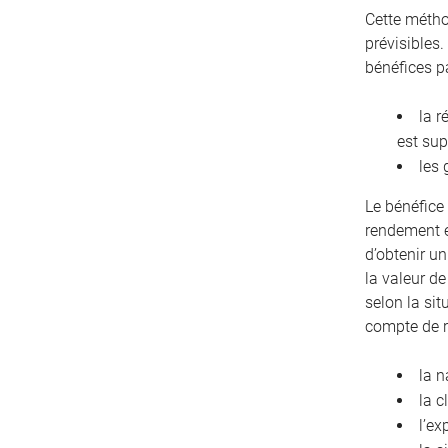
Cette métho
prévisibles.
bénéfices p
la r
est sup
les 
Le bénéfice 
rendement e
d’obtenir u
la valeur de
selon la sit
compte de 
la n
la c
l’ex