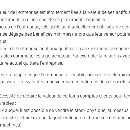
aleur de l’entreprise est étroitement liée à la valeur de ses acti
tissement ou d’une société de placement immobilier ;
actifs de l’entreprise, tels qu’ils sont actuellement utilisés, ne g
prise dégage des bénéfices minimes), alors que leur valeur pourra
dus ;
aleur de l’entreprise tient aux qualités ou aux relations personnel
rables comme telles à un acheteur. Par exemple, la relation avec l
taire actuel quittera l’entreprise.
che, à supposer que l’entreprise soit viable, permet de détermine
 passifs. Un évaluateur considérera généralement les éléments s
écessité de réduire la valeur de certains comptes clients pour t
vrables ;
rix auquel il est possible de vendre le stock physique, au-dessu
écessité de faire évaluer la juste valeur marchande de certains ac
 machines) ;