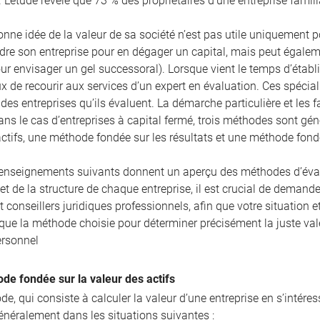
. L’étude révèle que 73 % des propriétaires d’une entreprise famili
nne idée de la valeur de sa société n’est pas utile uniquement pour
re son entreprise pour en dégager un capital, mais peut égaleme
r envisager un gel successoral). Lorsque vient le temps d’établir
ux de recourir aux services d’un expert en évaluation. Ces spécia
es entreprises qu’ils évaluent. La démarche particulière et les 
ans le cas d’entreprises à capital fermé, trois méthodes sont g
actifs, une méthode fondée sur les résultats et une méthode fon
enseignements suivants donnent un aperçu des méthodes d’évalua
 et de la structure de chaque entreprise, il est crucial de demande
et conseillers juridiques professionnels, afin que votre situatio
 que la méthode choisie pour déterminer précisément la juste val
ersonnel
de fondée sur la valeur des actifs
e, qui consiste à calculer la valeur d’une entreprise en s’intére
énéralement dans les situations suivantes :