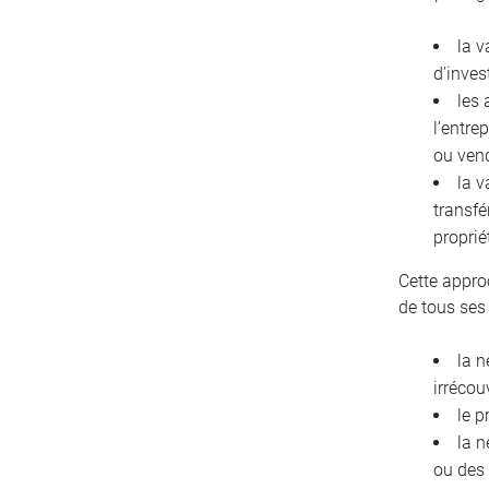
la v
d’inves
les 
l’entre
ou ven
la v
transfé
proprié
Cette appro
de tous ses
la n
irrécou
le p
la n
ou des