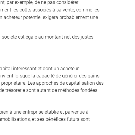
ient, par exemple, de ne pas considérer
ement les coûts associés à sa vente, comme les
 Un acheteur potentiel exigera probablement une
a société est égale au montant net des justes
pital intéressant et dont un acheteur
convient lorsque la capacité de générer des gains
st propriétaire. Les approches de capitalisation des
ux de trésorerie sont autant de méthodes fondées
bien à une entreprise établie et parvenue à
mmobilisations, et ses bénéfices futurs sont