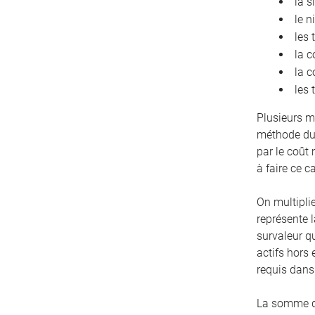
la s
le n
les 
la c
la c
les 
Plusieurs m
méthode du 
par le coût
à faire ce c
On multiplie
représente l
survaleur q
actifs hors 
requis dans 
La somme de 