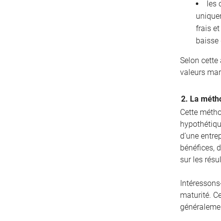
les 
unique
frais e
baisse 
Selon cette
valeurs mar
2. La métho
Cette métho
hypothétique
d’une entrep
bénéfices, d
sur les résu
Intéressons
maturité. C
généralemen