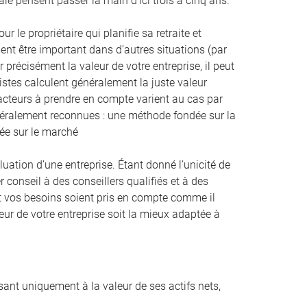
ale pensent passer la main d’ici trois à cinq ans.
 le propriétaire qui planifie sa retraite et
nt être important dans d’autres situations (par
 précisément la valeur de votre entreprise, il peut
listes calculent généralement la juste valeur
facteurs à prendre en compte varient au cas par
énéralement reconnues : une méthode fondée sur la
dée sur le marché
tion d’une entreprise. Étant donné l’unicité de
r conseil à des conseillers qualifiés et à des
n et vos besoins soient pris en compte comme il
eur de votre entreprise soit la mieux adaptée à
ssant uniquement à la valeur de ses actifs nets,