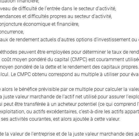
ituation financière,
iveau de difficulté de l’entrée dans le secteur d’activité,
tendances et difficultés propres au secteur d’activité,
onjoncture économique et financière,
oncurrence,
taux de rendement actuels d’autres options d’investissement ou 
éthodes peuvent être employées pour déterminer le taux de rend
coût moyen pondéré du capital (CMPC) est couramment utilisée
 moyen pondéré de la dette et le rendement des capitaux propres
alcul. Le CMPC obtenu correspond au multiple à utiliser pour éval
 alors le bénéfice prévisible par ce multiple pour calculer la valeu
a juste valeur marchande de l’actif net utilisé pour assurer l’expl
ui peut être transférée à un acheteur potentiel (ce qui comprend
exploitation, ou actifs excédentaires, c’est-à-dire les actifs app
ses activités courantes, est alors ajoutée à cette valeur.
la valeur de l’entreprise et de la juste valeur marchande des act